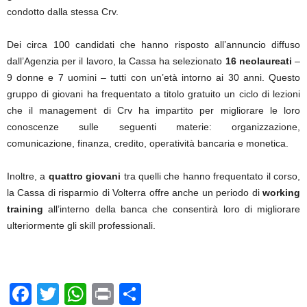
condotto dalla stessa Crv.
Dei circa 100 candidati che hanno risposto all’annuncio diffuso
dall’Agenzia per il lavoro, la Cassa ha selezionato
16 neolaureati
–
9 donne e 7 uomini – tutti con un’età intorno ai 30 anni. Questo
gruppo di giovani ha frequentato a titolo gratuito un ciclo di lezioni
che il management di Crv ha impartito per migliorare le loro
conoscenze sulle seguenti materie: organizzazione,
comunicazione, finanza, credito, operatività bancaria e monetica.
Inoltre, a
quattro giovani
tra quelli che hanno frequentato il corso,
la Cassa di risparmio di Volterra offre anche un periodo di
working
training
all’interno della banca che consentirà loro di migliorare
ulteriormente gli skill professionali.
F
T
W
Pr
C