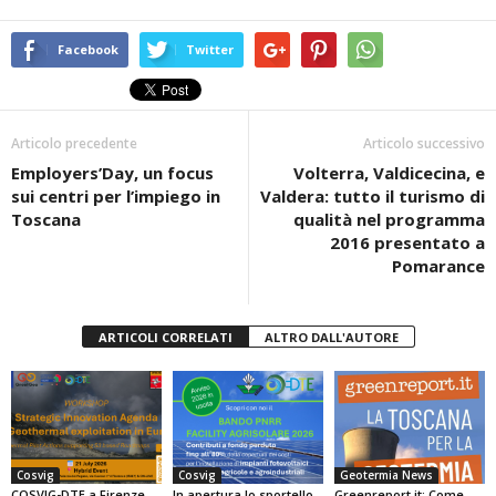
a
wi
h
in
o
c
tt
at
t
n
Facebook
Twitter
e
er
s
di
b
A
vi
Articolo precedente
Articolo successivo
o
p
di
Employers’Day, un focus
Volterra, Valdicecina, e
o
p
sui centri per l’impiego in
Valdera: tutto il turismo di
k
Toscana
qualità nel programma
2016 presentato a
Pomarance
ARTICOLI CORRELATI
ALTRO DALL'AUTORE
Cosvig
Cosvig
Geotermia News
COSVIG-DTE a Firenze
In apertura lo sportello
Greenreport.it: Come