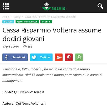
Home
Cosvig
Cassa Risparmio Volterra assume dodici giovani
COSVIG
GEOTERMIA NEWS
DIGEST
Cassa Risparmio Volterra assume
dodici giovani
5 Aprile 2016
552
Facebook
Twitter
Il personale, tutto under35, ha avuto un contratto a tempo
indeterminato. Altri 16 neolaureati hanno partecipato a un corso di
management
Fonte:
Qui News Volterra.it
Autore:
Qui News Volterra.it