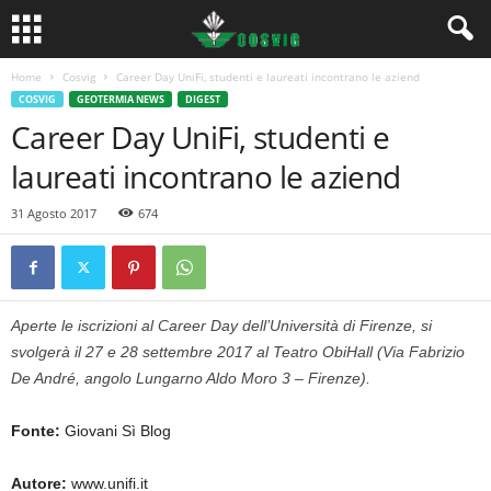
Home
Cosvig
Career Day UniFi, studenti e laureati incontrano le aziend
COSVIG
GEOTERMIA NEWS
DIGEST
Career Day UniFi, studenti e
laureati incontrano le aziend
31 Agosto 2017
674
Aperte le iscrizioni al Career Day dell’Università di Firenze, si
svolgerà il 27 e 28 settembre 2017 al Teatro ObiHall (Via Fabrizio
De André, angolo Lungarno Aldo Moro 3 – Firenze).
Fonte:
Giovani Sì Blog
Autore:
www.unifi.it