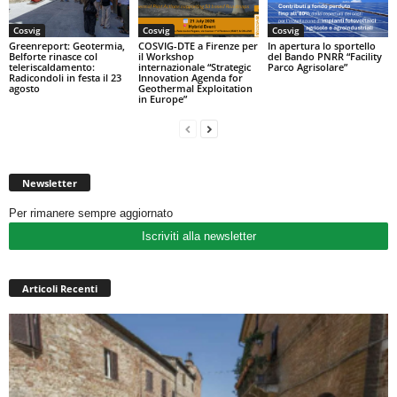
Cosvig
Cosvig
Cosvig
Greenreport: Geotermia,
COSVIG-DTE a Firenze per
In apertura lo sportello
Belforte rinasce col
il Workshop
del Bando PNRR “Facility
teleriscaldamento:
internazionale “Strategic
Parco Agrisolare”
Radicondoli in festa il 23
Innovation Agenda for
agosto
Geothermal Exploitation
in Europe”
Newsletter
Per rimanere sempre aggiornato
Iscriviti alla newsletter
Articoli Recenti