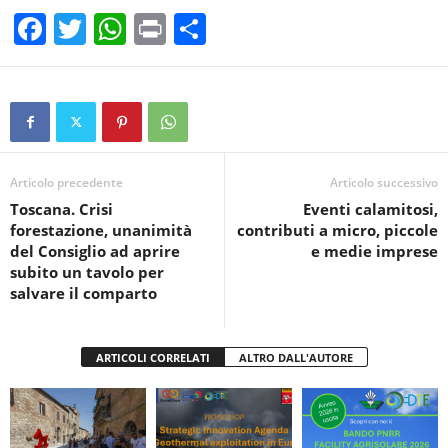
F
T
W
Pr
C
a
wi
h
in
o
c
tt
at
t
n
e
er
s
di
b
A
vi
o
p
di
Articolo precedente
Articolo successivo
Toscana. Crisi
Eventi calamitosi,
o
p
forestazione, unanimità
contributi a micro, piccole
k
del Consiglio ad aprire
e medie imprese
subito un tavolo per
salvare il comparto
ARTICOLI CORRELATI
ALTRO DALL'AUTORE