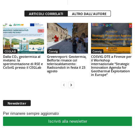
ARTICOLI CORRELATI
ALTRO DALL'AUTORE
CEGLAB
Cosvig
Cosvig
Dalla CO₂ geotermica al
Greenreport: Geotermia,
COSVIG-DTE a Firenze per
metano: la
Belforte rinasce col
il Workshop
sperimentazione di RSE e
teleriscaldamento:
internazionale “Strategic
CoSviG presso il CEGLab
Radicondoli in festa il 23
Innovation Agenda for
agosto
Geothermal Exploitation
in Europe”
Newsletter
Per rimanere sempre aggiornato
Iscriviti alla newsletter