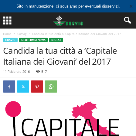
✕
Sito in manutenzione, ci scusiamo per eventuali disservizi.
Home
Cosvig
Candida la tua città a ‘Capitale Italiana dei Giovani’ del 2017
COSVIG
GEOTERMIA NEWS
DIGEST
Candida la tua città a ‘Capitale
Italiana dei Giovani’ del 2017
11 Febbraio 2016
517