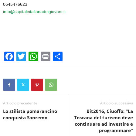
0645476623
info@capitaleitalianadeigiovani.it
F
T
W
Pr
C
a
wi
h
in
o
c
tt
at
t
n
e
er
s
di
b
A
vi
o
p
di
Articolo precedente
Articolo successivo
Lo stilista pomarancino
Bit2016, Ciuoffo: “La
o
p
conquista Sanremo
Toscana del turismo deve
k
continuare ad investire e
programmare”