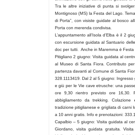
Tra le altre iniziative di punta si svolg
Montignoso (MS) la Festa del Lago. Tema d
di Porta”, con visiste guidate al bosco a
Porta con merenda condivisa.
L’appuntamento all’Isola d’Elba è il 2 gi
con escursione guidata al Santuario delle
doc per tutti. Anche in Maremma è Festa 
Pitigliano 2 giugno: Visita guidata al cent
al Museo di Santa Fiora. Contributo per 
partenza davanti al Comune di Santa Fiora
328.1113419. Dal 2 al 5 giugno: Ingresso 
e giù per le Vie cave etrusche: una passeg
ore 9,30 rientro previsto ore 16,30. P
abbigliamento da trekking. Colazione 
tradizione pitiglianese e grigliata di carn
a 10 anni gratis. Info e prenotazioni: 33
Capalbio – 5 giugno: Visita guidata al ce
Giordano, visita guidata gratuita. Visit