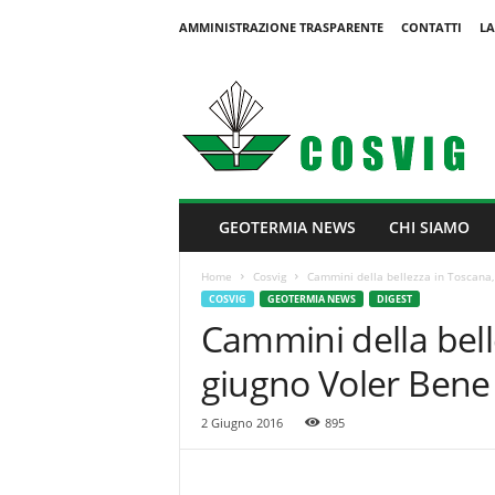
AMMINISTRAZIONE TRASPARENTE
CONTATTI
LA
C
o
s
v
i
g
GEOTERMIA NEWS
CHI SIAMO
Home
Cosvig
Cammini della bellezza in Toscana, 
COSVIG
GEOTERMIA NEWS
DIGEST
Cammini della belle
giugno Voler Bene a
2 Giugno 2016
895