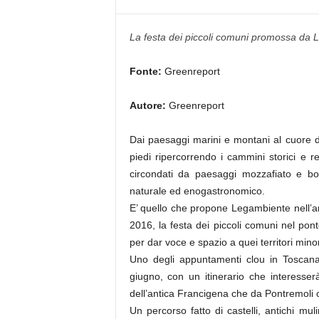
La festa dei piccoli comuni promossa da L
Fonte:
Greenreport
Autore:
Greenreport
Dai paesaggi marini e montani al cuore de
piedi ripercorrendo i cammini storici e rel
circondati da paesaggi mozzafiato e borg
naturale ed enogastronomico.
E’ quello che propone Legambiente nell’an
2016, la festa dei piccoli comuni nel pon
per dar voce e spazio a quei territori mino
Uno degli appuntamenti clou in Toscana
giugno, con un itinerario che interesser
dell’antica Francigena che da Pontremol
Un percorso fatto di castelli, antichi mul