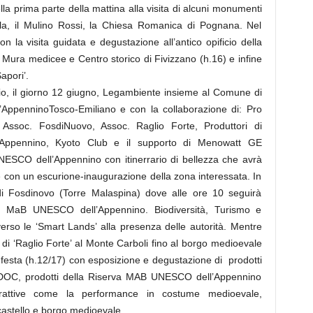
lla prima parte della mattina alla visita di alcuni monumenti
ola, il Mulino Rossi, la Chiesa Romanica di Pognana. Nel
n la visita guidata e degustazione all’antico opificio della
le Mura medicee e Centro storico di Fivizzano (h.16) e infine
Sapori’.
rio, il giorno 12 giugno, Legambiente insieme al Comune di
’AppenninoTosco-Emiliano e con la collaborazione di: Pro
 Assoc. FosdiNuovo, Assoc. Raglio Forte, Produttori di
ppennino, Kyoto Club e il supporto di Menowatt GE
ESCO dell’Appennino con itinerrario di bellezza che avrà
 con un escurione-inaugurazione della zona interessata. In
 di Fosdinovo (Torre Malaspina) dove alle ore 10 seguirà
ta MaB UNESCO dell’Appennino. Biodiversità, Turismo e
 verso le ‘Smart Lands’ alla presenza delle autorità. Mentre
ni di ‘Raglio Forte’ al Monte Carboli fino al borgo medioevale
a festa (h.12/17) con esposizione e degustazione di prodotti
ni DOC, prodotti della Riserva MAB UNESCO dell’Appennino
rattive come la performance in costume medioevale,
 castello e borgo medioevale.