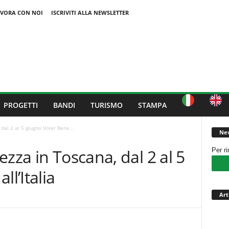
VORA CON NOI
ISCRIVITI ALLA NEWSLETTER
PROGETTI
BANDI
TURISMO
STAMPA
dal 2 al 5 giugno Voler Bene...
New
zza in Toscana, dal 2 al 5
Per r
ll’Italia
Art