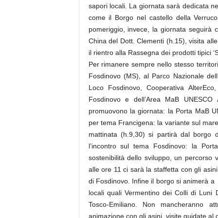
sapori locali. La giornata sarà dedicata ne
come il Borgo nel castello della Verruc
pomeriggio, invece, la giornata seguirà co
China del Dott. Clementi (h.15), visita al
il rientro alla Rassegna dei prodotti tipici ‘
Per rimanere sempre nello stesso territo
Fosdinovo (MS), al Parco Nazionale dell
Loco Fosdinovo, Cooperativa AlterEco,
Fosdinovo e dell’Area MaB UNESCO A
promuovono la giornata: la Porta MaB UN
per tema Francigena: la variante sul mare
mattinata (h.9,30) si partirà dal borgo
l’incontro sul tema Fosdinovo: la Por
sostenibilità dello sviluppo, un percorso
alle ore 11 ci sarà la staffetta con gli asi
di Fosdinovo. Infine il borgo si animerà 
locali quali Vermentino dei Colli di Lu
Tosco-Emiliano. Non mancheranno att
animazione con gli asini, visite guidate al