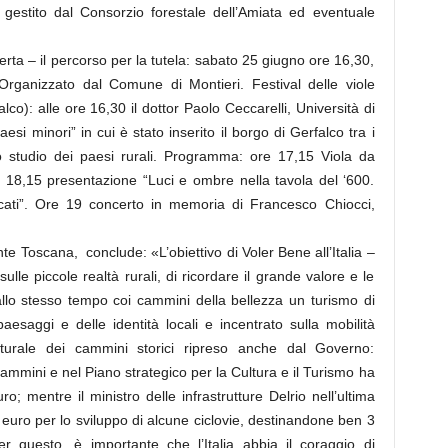
rio gestito dal Consorzio forestale dell’Amiata ed eventuale
perta – il percorso per la tutela: sabato 25 giugno ore 16,30,
rganizzato dal Comune di Montieri. Festival delle viole
co): alle ore 16,30 il dottor Paolo Ceccarelli, Università di
si minori” in cui è stato inserito il borgo di Gerfalco tra i
o studio dei paesi rurali. Programma: ore 17,15 Viola da
8,15 presentazione “Luci e ombre nella tavola del ‘600.
ticati”. Ore 19 concerto in memoria di Francesco Chiocci,
e Toscana, conclude: «L’obiettivo di Voler Bene all’Italia –
i sulle piccole realtà rurali, di ricordare il grande valore e le
allo stesso tempo coi cammini della bellezza un turismo di
paesaggi e delle identità locali e incentrato sulla mobilità
lturale dei cammini storici ripreso anche dal Governo:
Cammini e nel Piano strategico per la Cultura e il Turismo ha
ro; mentre il ministro delle infrastrutture Delrio nell’ultima
di euro per lo sviluppo di alcune ciclovie, destinandone ben 3
er questo, è importante che l’Italia abbia il coraggio di