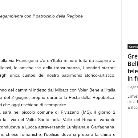
egambiente con il patrocinio della Regione
Cosvi
Gre
lla via Francigena c’è un’Italia minore tutta da scoprire a
Bel
igiosi, le antiche vie della transumanza, i sentieri sterrati
tel
hi unici, custodi del nostro patrimonio storico-artistico,
in f
6 Agos
no dei cammini indetto dal Mibact con Voler Bene all’Italia
L’inve
te del 2 giugno, proprio durante la Festa della Repubblica,
circa 
ri che oggi rischiano di scomparire.
E il co
 sarà nel piccolo comune di Fivizzano (MS), il giorno 2
à la via del Volto Santo nella Valle del Rosaro, variante
i conduceva a Lucca attraversando Lunigiana e Garfagnana.
ini, chiese romaniche, l’opificio dove si prepara la china e