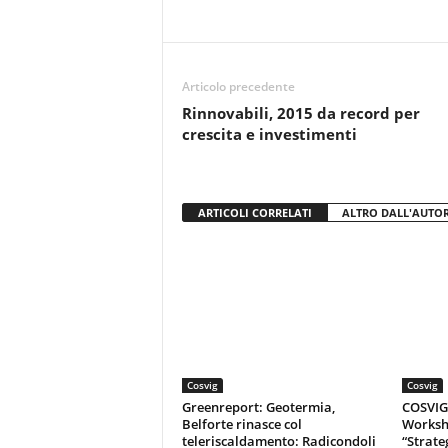
e
er
s
di
b
A
vi
o
p
di
Articolo precedente
o
p
Rinnovabili, 2015 da record per
k
crescita e investimenti
ARTICOLI CORRELATI
ALTRO DALL'AUTO
Cosvig
Cosvig
Greenreport: Geotermia,
COSVIG-
Belforte rinasce col
Worksh
teleriscaldamento: Radicondoli
“Strate