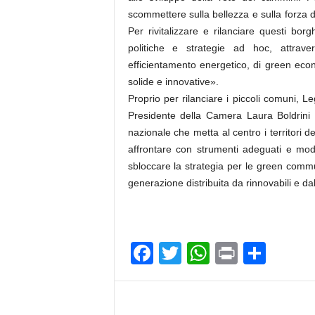
scommettere sulla bellezza e sulla forza di 
Per rivitalizzare e rilanciare questi borg
politiche e strategie ad hoc, attrav
efficientamento energetico, di green econ
solide e innovative».
Proprio per rilanciare i piccoli comuni, L
Presidente della Camera Laura Boldrini 
nazionale che metta al centro i territori de
affrontare con strumenti adeguati e mode
sbloccare la strategia per le green commu
generazione distribuita da rinnovabili e da
F
T
W
Pr
C
a
wi
h
in
o
c
tt
at
t
n