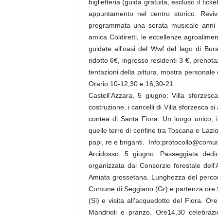
biglietteria (guida gratuita, escluso il tic
appuntamento nel centro storico. Reviva
programmata una serata musicale anni 
amica Coldiretti, le eccellenze agroalimen
guidate all’oasi del Wwf del lago di Bu
ridotto 6€, ingresso residenti 3 €, preno
tentazioni della pittura, mostra personale 
Orario 10-12,30 e 16,30-21.
Castell’Azzara, 5 giugno: Villa sforzes
costruzione, i cancelli di Villa sforzesca s
contea di Santa Fiora. Un luogo unico, in
quelle terre di confine tra Toscana e Lazi
papi, re e briganti. Info:protocollo@comu
Arcidosso, 5 giugno: Passeggiata dedic
organizzata dal Consorzio forestale dell
Amiata grossetana. Lunghezza del percors
Comune di Seggiano (Gr) e partenza ore 9;
(Si) e visita all’acquedotto del Fiora. Or
Mandrioli e pranzo. Ore14,30 celebraz