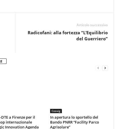
Articolo successivo
Radicofani: alla fortezza “L’Equilibrio
del Guerriero”
RE
Cosvig
DTE a Firenze per il
In apertura lo sportello del
op internazionale
Bando PNRR “Facility Parco
gic Innovation Agenda
Agrisolare”