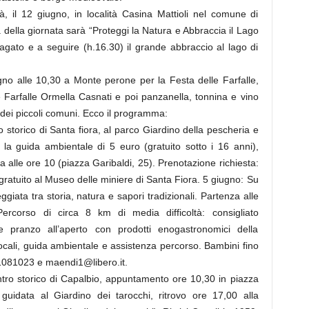
erà, il 12 giugno, in località Casina Mattioli nel comune di
ella giornata sarà “Proteggi la Natura e Abbraccia il Lago
llagato e a seguire (h.16.30) il grande abbraccio al lago di
ugno alle 10,30 a Monte perone per la Festa delle Farfalle,
 Farfalle Ormella Casnati e poi panzanella, tonnina e vino
dei piccoli comuni. Ecco il programma:
ro storico di Santa fiora, al parco Giardino della pescheria e
la guida ambientale di 5 euro (gratuito sotto i 16 anni),
 alle ore 10 (piazza Garibaldi, 25). Prenotazione richiesta:
gratuito al Museo delle miniere di Santa Fiora. 5 giugno: Su
giata tra storia, natura e sapori tradizionali. Partenza alle
ercorso di circa 8 km di media difficoltà: consigliato
e pranzo all’aperto con prodotti enogastronomici della
i locali, guida ambientale e assistenza percorso. Bambini fino
3.1081023 e maendi1@libero.it.
ntro storico di Capalbio, appuntamento ore 10,30 in piazza
a guidata al Giardino dei tarocchi, ritrovo ore 17,00 alla