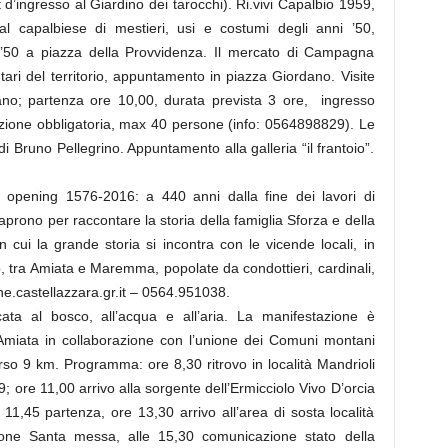
ket d’ingresso al Giardino dei tarocchi). Ri.vivi Capalbio 1959,
l capalbiese di mestieri, usi e costumi degli anni ’50,
’50 a piazza della Provvidenza. Il mercato di Campagna
tari del territorio, appuntamento in piazza Giordano. Visite
rano; partenza ore 10,00, durata prevista 3 ore, ingresso
tazione obbligatoria, max 40 persone (info: 0564898829). Le
di Bruno Pellegrino. Appuntamento alla galleria “il frantoio”.
ca opening 1576-2016: a 440 anni dalla fine dei lavori di
i aprono per raccontare la storia della famiglia Sforza e della
 cui la grande storia si incontra con le vicende locali, in
o, tra Amiata e Maremma, popolate da condottieri, cardinali,
ne.castellazzara.gr.it – 0564.951038.
ata al bosco, all’acqua e all’aria. La manifestazione è
’Amiata in collaborazione con l’unione dei Comuni montani
o 9 km. Programma: ore 8,30 ritrovo in località Mandrioli
 ore 11,00 arrivo alla sorgente dell’Ermicciolo Vivo D’orcia
e 11,45 partenza, ore 13,30 arrivo all’area di sosta località
ione Santa messa, alle 15,30 comunicazione stato della