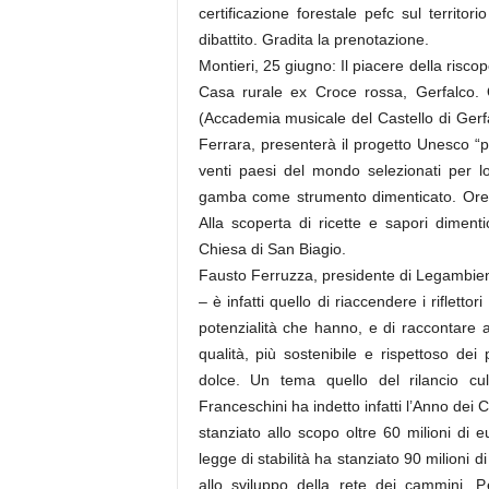
certificazione forestale pefc sul territo
dibattito. Gradita la prenotazione.
Montieri, 25 giugno: Il piacere della risco
Casa rurale ex Croce rossa, Gerfalco. O
(Accademia musicale del Castello di Gerfal
Ferrara, presenterà il progetto Unesco “pae
venti paesi del mondo selezionati per l
gamba come strumento dimenticato. Ore 1
Alla scoperta di ricette e sapori dimen
Chiesa di San Biagio.
Fausto Ferruzza, presidente di Legambient
– è infatti quello di riaccendere i riflettor
potenzialità che hanno, e di raccontare 
qualità, più sostenibile e rispettoso dei 
dolce. Un tema quello del rilancio cu
Franceschini ha indetto infatti l’Anno dei 
stanziato allo scopo oltre 60 milioni di eu
legge di stabilità ha stanziato 90 milioni 
allo sviluppo della rete dei cammini. P