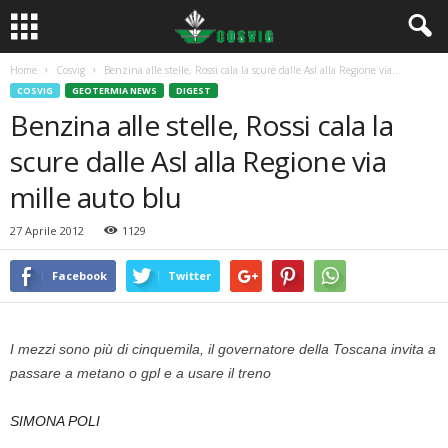
Home
Cosvig
Benzina alle stelle, Rossi cala la scure dalle Asl alla Regione via...
COSVIG
GEOTERMIA NEWS
DIGEST
Benzina alle stelle, Rossi cala la
scure dalle Asl alla Regione via
mille auto blu
27 Aprile 2012
1129
Facebook
Twitter
I mezzi sono più di cinquemila, il governatore della Toscana invita a
passare a metano o gpl e a usare il treno
SIMONA POLI