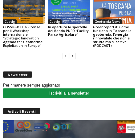
Cosvig
Cosvig
Geotermia News
COSVIG-DTE a Firenze
In apertura lo sportello
Greenreport.it: Come
per il Workshop
del Bando PNRR “Facility
funziona in Toscana la
internazionale
Parco Agrisolare”
geotermia, l’energia
“Strategic Innovation
rinnovabile che non si
Agenda for Geothermal
sfrutta ma si coltiva
Exploitation in Europe”
(PODCAST)
Newsletter
Per rimanere sempre aggiornato
Iscriviti alla newsletter
Articoli Recenti