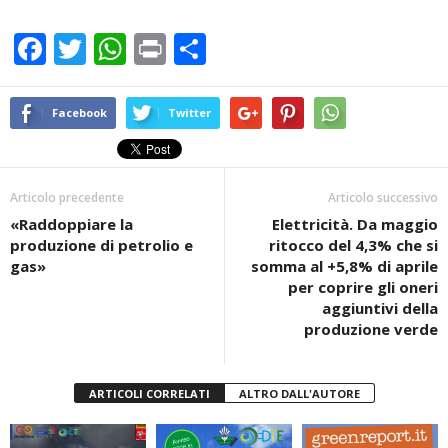
F
T
W
Pr
C
a
wi
h
in
o
c
tt
at
t
n
Facebook
Twitter
e
er
s
di
b
A
vi
Articolo precedente
Articolo successivo
o
p
di
«Raddoppiare la
Elettricità. Da maggio
o
p
produzione di petrolio e
ritocco del 4,3% che si
k
gas»
somma al +5,8% di aprile
per coprire gli oneri
aggiuntivi della
produzione verde
ARTICOLI CORRELATI
ALTRO DALL'AUTORE