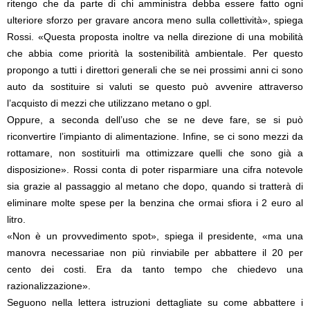
ritengo che da parte di chi amministra debba essere fatto ogni
ulteriore sforzo per gravare ancora meno sulla collettività», spiega
Rossi. «Questa proposta inoltre va nella direzione di una mobilità
che abbia come priorità la sostenibilità ambientale. Per questo
propongo a tutti i direttori generali che se nei prossimi anni ci sono
auto da sostituire si valuti se questo può avvenire attraverso
l’acquisto di mezzi che utilizzano metano o gpl.
Oppure, a seconda dell’uso che se ne deve fare, se si può
riconvertire l’impianto di alimentazione. Infine, se ci sono mezzi da
rottamare, non sostituirli ma ottimizzare quelli che sono già a
disposizione». Rossi conta di poter risparmiare una cifra notevole
sia grazie al passaggio al metano che dopo, quando si tratterà di
eliminare molte spese per la benzina che ormai sfiora i 2 euro al
litro.
«Non è un provvedimento spot», spiega il presidente, «ma una
manovra necessariae non più rinviabile per abbattere il 20 per
cento dei costi. Era da tanto tempo che chiedevo una
razionalizzazione».
Seguono nella lettera istruzioni dettagliate su come abbattere i