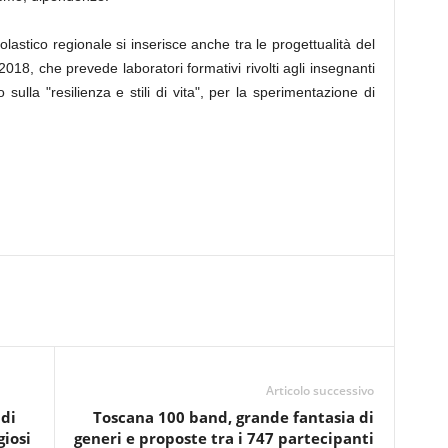
lastico regionale si inserisce anche tra le progettualità del
18, che prevede laboratori formativi rivolti agli insegnanti
ulla "resilienza e stili di vita", per la sperimentazione di
Articolo successivo
idi
Toscana 100 band, grande fantasia di
giosi
generi e proposte tra i 747 partecipanti