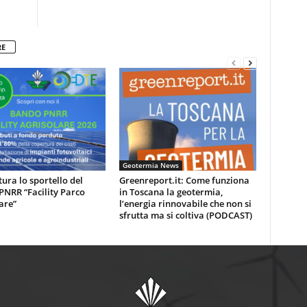
RE
Geotermia News
tura lo sportello del
Greenreport.it: Come funziona
NRR “Facility Parco
in Toscana la geotermia,
are”
l’energia rinnovabile che non si
sfrutta ma si coltiva (PODCAST)