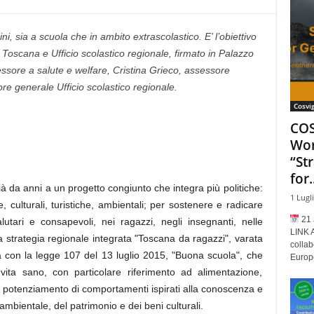
i, sia a scuola che in ambito extrascolastico. E’ l’obiettivo
 Toscana e Ufficio scolastico regionale, firmato in Palazzo
essore a salute e welfare, Cristina Grieco, assessore
ore generale Ufficio scolastico regionale.
Cosvi
COS
Wor
“St
for.
ià da anni a un progetto congiunto che integra più politiche:
1 Lugl
e, culturali, turistiche, ambientali; per sostenere e radicare
21 
lutari e consapevoli, nei ragazzi, negli insegnanti, nelle
LINK 
la strategia regionale integrata "Toscana da ragazzi", varata
collab
 con la legge 107 del 13 luglio 2015, "Buona scuola", che
Europe
ita sano, con particolare riferimento ad alimentazione,
 il potenziamento di comportamenti ispirati alla conoscenza e
à ambientale, del patrimonio e dei beni culturali.