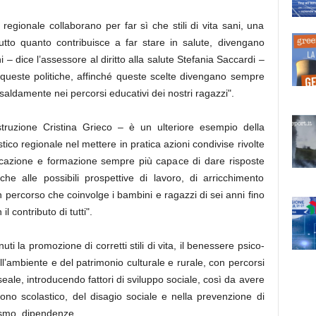
regionale collaborano per far sì che stili di vita sani, una
utto quanto contribuisce a far stare in salute, divengano
 – dice l’assessore al diritto alla salute Stefania Saccardi –
 queste politiche, affinché queste scelte divengano sempre
saldamente nei percorsi educativi dei nostri ragazzi".
istruzione Cristina Grieco – è un ulteriore esempio della
tico regionale nel mettere in pratica azioni condivise rivolte
ducazione e formazione sempre più capace di dare risposte
 che alle possibili prospettive di lavoro, di arricchimento
n percorso che coinvolge i bambini e ragazzi di sei anni fino
l contributo di tutti".
ti la promozione di corretti stili di vita, il benessere psico-
ell’ambiente e del patrimonio culturale e rurale, con percorsi
ale, introducendo fattori di sviluppo sociale, così da avere
ono scolastico, del disagio sociale e nella prevenzione di
ismo, dipendenze.