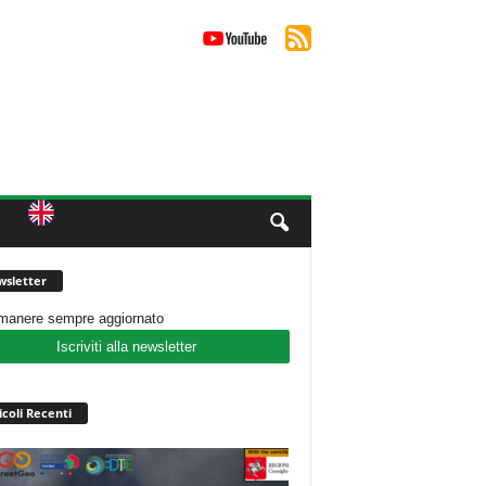
sletter
imanere sempre aggiornato
Iscriviti alla newsletter
icoli Recenti