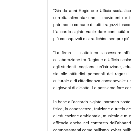
"Già da anni Regione e Ufficio scolastico 
corretta alimentazione, il movimento e t
patrimonio comune di tutti i ragazzi toscani
L’accordo siglato vuole dare continuità a
più consapevoli e si radichino sempre più 
"La firma – sottolinea l’assessore all’
collaborazione tra Regione e Ufficio scolas
agli studenti. Vogliamo un’istruzione, e
sia alle attitudini personali dei ragazzi
culturale e di cittadinanza consapevole: u
ai giovani di diciotto. Lo possiamo fare con i
In base all’accordo siglato, saranno sostenu
fisico, la conoscenza, fruizione e tutela d
di educazione ambientale, musicale e muse
efficacia anche nel contrasto dell’abband
comportamenti come bullismo, cyber bull