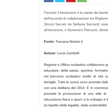
Favorire il benessere e la salute dei bambin
dell’accordo di collaborazione tra Regione
Strozzi Sacrati, da Stefania Saccardi, ass
all’istruzione, e Domenico Petruzzo, dirett
Fonte:
Toscana-Notizie.it
Autore:
Lucia Zambelli
Regione e Ufficio scolastico collaborano g
educative, della salute, sportive, formativ
nel percorso scolastico scelte di vita sa
famiglie. Tutte le azioni sono previste dal
con una delibera del 2014. E in coerenza
prevede la promozione di uno stile di v
educazione fisica e sport; e lo sviluppo e
al rispetto della legalità, della sostenibilit