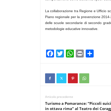
La collaborazione tra Regione e Ufficio sco
Piano regionale per la prevenzione 2014-20
delle scuole secondarie di secondo grado s
metodologie educative innovative.
F
T
W
Pr
C
a
wi
h
in
o
c
tt
at
t
n
e
er
s
di
b
A
vi
o
p
di
Articolo precedente
o
p
Turismo a Pomarance: “Piccoli suic
k
in ottava rima” al Teatro dei Corag