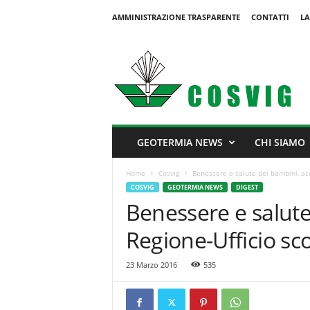
AMMINISTRAZIONE TRASPARENTE
CONTATTI
LA
C
o
s
v
i
g
GEOTERMIA NEWS
CHI SIAMO
Home
Cosvig
Benessere e salute dei bambini, acc
COSVIG
GEOTERMIA NEWS
DIGEST
Benessere e salute
Regione-Ufficio sco
23 Marzo 2016
535