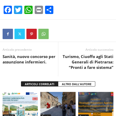
F
T
W
Pr
C
a
wi
h
in
o
c
tt
at
t
n
e
er
s
di
b
A
vi
o
p
di
Articolo precedente
Articolo successivo
Sanità, nuovo concorso per
Turismo, Ciuoffo agli Stati
o
p
assunzione infermieri.
Generali di Pietrarsa:
k
“Pronti a fare sistema”
ARTICOLI CORRELATI
ALTRO DALL'AUTORE