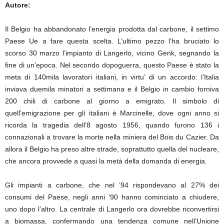
Autore:
Il Belgio ha abbandonato l’energia prodotta dal carbone, il settimo
Paese Ue a fare questa scelta. L’ultimo pezzo l’ha bruciato lo
scorso 30 marzo l’impianto di Langerlo, vicino Genk, segnando la
fine di un’epoca. Nel secondo dopoguerra, questo Paese è stato la
meta di 140mila lavoratori italiani, in virtu’ di un accordo: l’Italia
inviava duemila minatori a settimana e il Belgio in cambio forniva
200 chili di carbone al giorno a emigrato. Il simbolo di
quell’emigrazione per gli italiani è Marcinelle, dove ogni anno si
ricorda la tragedia dell’8 agosto 1956, quando furono 136 i
connazionali a trovare la morte nella miniera del Bois du Cazier. Da
allora il Belgio ha preso altre strade, soprattutto quella del nucleare,
che ancora provvede a quasi la metà della domanda di energia.
Gli impianti a carbone, che nel ’94 rispondevano al 27% dei
consumi del Paese, negli anni ’90 hanno cominciato a chiudere,
uno dopo l’altro. La centrale di Langerlo ora dovrebbe riconvertirsi
a biomassa, confermando una tendenza comune nell’Unione