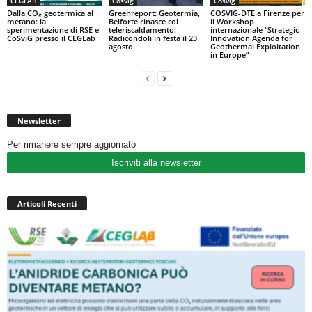
CEGLAB
Cosvig
Cosvig
Dalla CO₂ geotermica al
Greenreport: Geotermia,
COSVIG-DTE a Firenze per
metano: la
Belforte rinasce col
il Workshop
sperimentazione di RSE e
teleriscaldamento:
internazionale “Strategic
CoSviG presso il CEGLab
Radicondoli in festa il 23
Innovation Agenda for
agosto
Geothermal Exploitation
in Europe”
Newsletter
Per rimanere sempre aggiornato
Iscriviti alla newsletter
Articoli Recenti