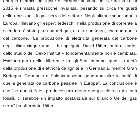
energia elettrica da lignite e carbone pesante nell’Ue dal 2010 al
2015 è rimasta pressoché invariata, pesando su circa tre quarti
delle emissioni di gas serra del settore. Negli ultimi cinque anni in
Europa, rilevano gli esperti tedeschi, nella produzione di corrente a
scendere è stato più l’uso del gas, di oltre un terzo, che non quello
del carbone. "La produzione di elettricità generata dal carbone
negli ultimi cinque anni – ha spiegato David Ritter, autore leader
dello studio dell’Oeko Institut – fondamentalmente non è cambiata.
Esistono però delle differenze fra gli Stati membri: quasi la metà
della produzione di elettricità da lignite è in Germania, mentre Gran
Bretagna, Germania e Polonia insieme generano oltre la metà di
quella generata da carbone pesante in Europa". La conclusione è
che "se questi Paesi producessero meno energia elettrica da fonti
fossili, ci sarebbe un impatto sostanziale sul bilancio Ue dei gas
serra" ha affermato Ritter.