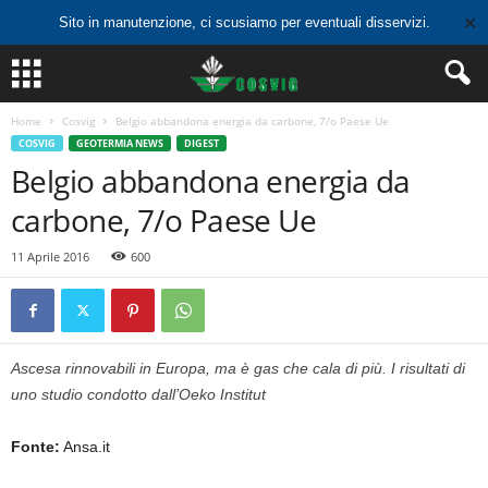
✕
Sito in manutenzione, ci scusiamo per eventuali disservizi.
Home
Cosvig
Belgio abbandona energia da carbone, 7/o Paese Ue
COSVIG
GEOTERMIA NEWS
DIGEST
Belgio abbandona energia da
carbone, 7/o Paese Ue
11 Aprile 2016
600
Ascesa rinnovabili in Europa, ma è gas che cala di più. I risultati di
uno studio condotto dall’Oeko Institut
Fonte:
Ansa.it