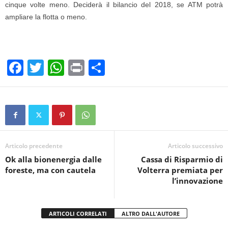
cinque volte meno. Deciderà il bilancio del 2018, se ATM potrà
ampliare la flotta o meno.
F
T
W
Pr
C
a
wi
h
in
o
c
tt
at
t
n
e
er
s
di
b
A
vi
o
p
di
Articolo precedente
Articolo successivo
Ok alla bionenergia dalle
Cassa di Risparmio di
o
p
foreste, ma con cautela
Volterra premiata per
k
l’innovazione
ARTICOLI CORRELATI
ALTRO DALL'AUTORE