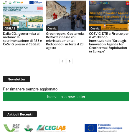
CEGLAB
Cosvig
Cosvig
Dalla CO₂ geotermica al
Greenreport: Geotermia,
COSVIG-DTE a Firenze per
metano: la
Belforte rinasce col
il Workshop
sperimentazione di RSE e
teleriscaldamento:
internazionale “Strategic
CoSviG presso il CEGLab
Radicondoli in festa il 23
Innovation Agenda for
agosto
Geothermal Exploitation
in Europe”
Newsletter
Per rimanere sempre aggiornato
Iscriviti alla newsletter
Articoli Recenti