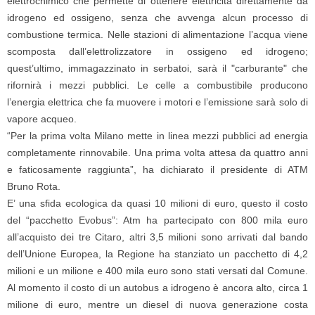
elettrochimico che permette di ottenere elettricità direttamente da
idrogeno ed ossigeno, senza che avvenga alcun processo di
combustione termica. Nelle stazioni di alimentazione l’acqua viene
scomposta dall’elettrolizzatore in ossigeno ed idrogeno;
quest’ultimo, immagazzinato in serbatoi, sarà il "carburante" che
rifornirà i mezzi pubblici. Le celle a combustibile producono
l’energia elettrica che fa muovere i motori e l’emissione sarà solo di
vapore acqueo.
“Per la prima volta Milano mette in linea mezzi pubblici ad energia
completamente rinnovabile. Una prima volta attesa da quattro anni
e faticosamente raggiunta”, ha dichiarato il presidente di ATM
Bruno Rota.
E’ una sfida ecologica da quasi 10 milioni di euro, questo il costo
del “pacchetto Evobus”: Atm ha partecipato con 800 mila euro
all’acquisto dei tre Citaro, altri 3,5 milioni sono arrivati dal bando
dell’Unione Europea, la Regione ha stanziato un pacchetto di 4,2
milioni e un milione e 400 mila euro sono stati versati dal Comune.
Al momento il costo di un autobus a idrogeno è ancora alto, circa 1
milione di euro, mentre un diesel di nuova generazione costa