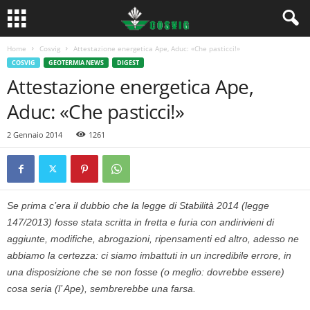
Home
Cosvig
Attestazione energetica Ape, Aduc: «Che pasticci!»
COSVIG
GEOTERMIA NEWS
DIGEST
Attestazione energetica Ape,
Aduc: «Che pasticci!»
2 Gennaio 2014
1261
Se prima c’era il dubbio che la legge di Stabilità 2014 (legge
147/2013) fosse stata scritta in fretta e furia con andirivieni di
aggiunte, modifiche, abrogazioni, ripensamenti ed altro, adesso ne
abbiamo la certezza: ci siamo imbattuti in un incredibile errore, in
una disposizione che se non fosse (o meglio: dovrebbe essere)
cosa seria (l’ Ape), sembrerebbe una farsa.