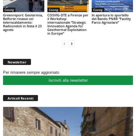
Cosvig
Cosvig
Cosvig
Greenreport: Geotermia,
COSVIG-DTE a Firenze per
In apertura lo sportello
Belforte rinasce col
il Workshop
del Bando PNRR “Facility
teleriscaldamento:
internazionale “Strategic
Parco Agrisolare”
Radicondoli in festa il 23
Innovation Agenda for
agosto
Geothermal Exploitation
in Europe”
Newsletter
Per rimanere sempre aggiornato
Iscriviti alla newsletter
Articoli Recenti