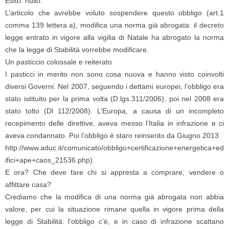
Esito: nullo.
L’articolo che avrebbe voluto sospendere questo obbligo (art.1
comma 139 lettera a), modifica una norma già abrogata: il decreto
legge entrato in vigore alla vigilia di Natale ha abrogato la norma
che la legge di Stabilità vorrebbe modificare.
Un pasticcio colossale e reiterato
I pasticci in merito non sono cosa nuova e hanno visto coinvolti
diversi Governi. Nel 2007, seguendo i dettami europei, l’obbligo era
stato istituito per la prima volta (D.lgs.311/2006), poi nel 2008 era
stato tolto (Dl 112/2008). L’Europa, a causa di un incompleto
recepimento delle direttive, aveva messo l’Italia in infrazione e ci
aveva condannato. Poi l’obbligo è staro reinserito da Giugno 2013
http://www.aduc.it/comunicato/obbligo+certificazione+energetica+ed
ifici+ape+caos_21536.php).
E ora? Che deve fare chi si appresta a comprare, vendere o
affittare casa?
Crediamo che la modifica di una norma già abrogata non abbia
valore, per cui la situazione rimane quella in vigore prima della
legge di Stabilità: l’obbligo c’è, e in caso di infrazione scattano