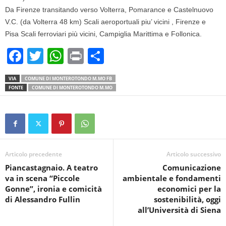
Da Firenze transitando verso Volterra, Pomarance e Castelnuovo
V.C. (da Volterra 48 km) Scali aeroportuali piu’ vicini , Firenze e
Pisa Scali ferroviari più vicini, Campiglia Marittima e Follonica.
F
T
W
Pr
C
a
wi
h
in
o
VIA
COMUNE DI MONTEROTONDO M.MO FB
c
tt
at
t
n
FONTE
COMUNE DI MONTEROTONDO M.MO
e
er
s
di
b
A
vi
o
p
di
o
p
Articolo precedente
Articolo successivo
k
Piancastagnaio. A teatro
Comunicazione
va in scena “Piccole
ambientale e fondamenti
Gonne”, ironia e comicità
economici per la
di Alessandro Fullin
sostenibilità, oggi
all’Università di Siena