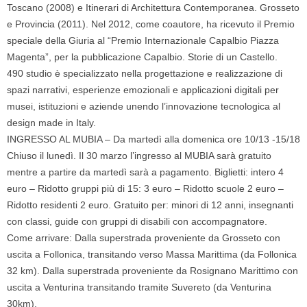
Toscano (2008) e Itinerari di Architettura Contemporanea. Grosseto
e Provincia (2011). Nel 2012, come coautore, ha ricevuto il Premio
speciale della Giuria al “Premio Internazionale Capalbio Piazza
Magenta”, per la pubblicazione Capalbio. Storie di un Castello.
490 studio
è specializzato nella progettazione e realizzazione di
spazi narrativi, esperienze emozionali e applicazioni digitali per
musei, istituzioni e aziende unendo l’innovazione tecnologica al
design made in Italy.
INGRESSO AL MUBIA – Da martedì alla domenica ore 10/13 -15/18
Chiuso il lunedì. Il 30 marzo l’ingresso al MUBIA sarà gratuito
mentre a partire da martedì sarà a pagamento. Biglietti: intero
4
euro
– Ridotto gruppi più di 15:
3 euro
– Ridotto scuole
2 euro
–
Ridotto residenti
2 euro
. Gratuito per:
minori
di 12 anni, insegnanti
con classi, guide con gruppi di disabili con accompagnatore.
Come arrivare:
Dalla superstrada proveniente da Grosseto con
uscita a Follonica, transitando verso Massa Marittima (da Follonica
32 km). Dalla superstrada proveniente da Rosignano Marittimo con
uscita a Venturina transitando tramite Suvereto (da Venturina
30km).