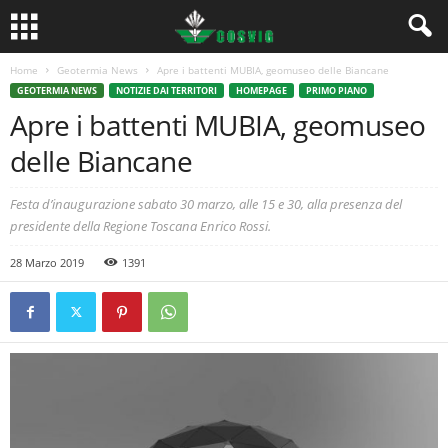
Home
Geotermia News
Apre i battenti MUBIA, geomuseo delle Biancane
GEOTERMIA NEWS
NOTIZIE DAI TERRITORI
HOMEPAGE
PRIMO PIANO
Apre i battenti MUBIA, geomuseo
delle Biancane
Festa d’inaugurazione sabato 30 marzo, alle 15 e 30, alla presenza del
presidente della Regione Toscana Enrico Rossi.
28 Marzo 2019
1391