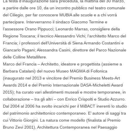
La festa d’inaugurazione sarà preceduta, la mattina del 30 marzo,
a partire dalle ore 10, da un incontro pubblico nel teatro comunale
del Ciliegio, per far conoscere MUBIA alle scuole e a chi vorrà
partecipare. Interverranno il sindaco
Giacomo Termine
e
l’assessore
Orano Pippucci;
Leonardo Marras,
consigliere della
Regione Toscana; il tecnico
Alessandro Vichi;
l’architetto
Marco del
Francia; i professori dell’Università di Siena Armando Costantini e
Giancarlo Pagani; Alessandra Casini, direttore del Parco Nazionale
delle Colline Metallifere.
Marco del Francia –
Architetto, ideatore e progettista (assieme a
Barbara Catalani) del nuovo Museo MAGMA di Follonica
(inaugurato nel 2013 e vincitore del Premio Business Meets-Art
Awards 2014 e del Premio Internazionale DASA-Micheletti Award
2015); ha curato vari allestimenti museali e mostre temporanee, in
collaborazione – tra gli altri – con Enrico Crispolti e Studio Azzurro.
Dal 2004 al 2006 ha svolto incarichi per il MiBACT inerenti lo studio
del patrimonio architettonico contemporaneo. E’ autore di saggi tra
cui Vittorio Giorgini. La natura come modello (finalista al Premio
Bruno Zevi 2001), Architettura Contemporanea nel Paesaggio