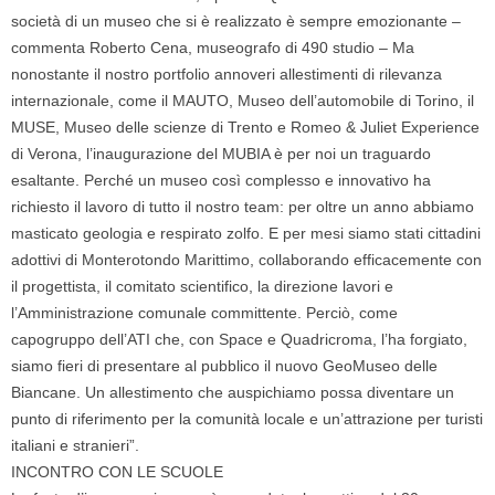
società di un museo che si è realizzato è sempre emozionante –
commenta
Roberto Cena,
museografo di 490 studio – Ma
nonostante il nostro portfolio annoveri allestimenti di rilevanza
internazionale, come il
MAUTO
, Museo dell’automobile di Torino, il
MUSE
, Museo delle scienze di Trento e
Romeo & Juliet Experience
di Verona, l’inaugurazione del
MUBIA
è per noi un traguardo
esaltante. Perché un museo così complesso e innovativo ha
richiesto il lavoro di tutto il nostro team: per oltre un anno abbiamo
masticato geologia e respirato zolfo. E per mesi siamo stati cittadini
adottivi di Monterotondo Marittimo, collaborando efficacemente con
il progettista, il comitato scientifico, la direzione lavori e
l’Amministrazione comunale committente. Perciò, come
capogruppo dell’ATI che, con Space e Quadricroma, l’ha forgiato,
siamo fieri di presentare al pubblico il nuovo GeoMuseo delle
Biancane. Un allestimento che auspichiamo possa diventare un
punto di riferimento per la comunità locale e un’attrazione per turisti
italiani e stranieri”.
INCONTRO CON LE SCUOLE