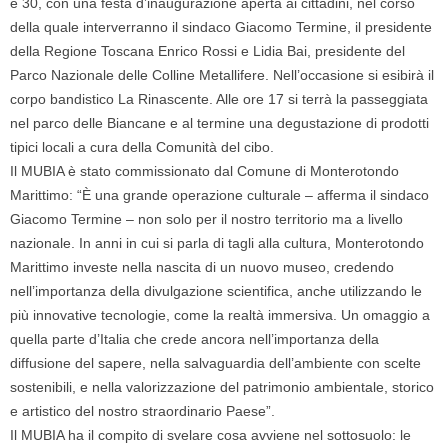
e 30,
con una festa d’inaugurazione aperta ai cittadini, nel corso
della quale interverranno il sindaco
Giacomo Termine,
il presidente
della Regione Toscana
Enrico Rossi
e
Lidia Bai,
presidente del
Parco Nazionale delle Colline Metallifere. Nell’occasione si esibirà il
corpo bandistico La Rinascente
. Alle ore 17 si terrà la
passeggiata
nel parco delle Biancane
e al termine una degustazione di prodotti
tipici locali a cura della
Comunità del cibo.
Il MUBIA è stato commissionato dal Comune di Monterotondo
Marittimo: “È una grande operazione culturale – afferma il sindaco
Giacomo Termine
– non solo per il nostro territorio ma a livello
nazionale. In anni in cui si parla di tagli alla cultura, Monterotondo
Marittimo investe nella nascita di un nuovo museo, credendo
nell’importanza della divulgazione scientifica, anche utilizzando le
più innovative tecnologie, come la realtà immersiva. Un omaggio a
quella parte d’Italia che crede ancora nell’importanza della
diffusione del sapere, nella salvaguardia dell’ambiente con scelte
sostenibili, e nella valorizzazione del patrimonio ambientale, storico
e artistico del nostro straordinario Paese”.
Il MUBIA ha il compito di svelare cosa avviene nel sottosuolo: le