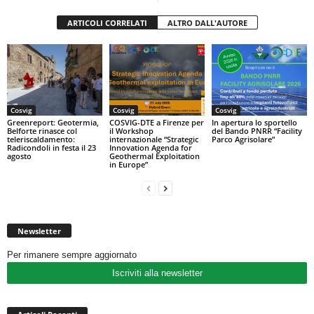
ARTICOLI CORRELATI
ALTRO DALL'AUTORE
Cosvig
Cosvig
Cosvig
Greenreport: Geotermia,
COSVIG-DTE a Firenze per
In apertura lo sportello
Belforte rinasce col
il Workshop
del Bando PNRR “Facility
teleriscaldamento:
internazionale “Strategic
Parco Agrisolare”
Radicondoli in festa il 23
Innovation Agenda for
agosto
Geothermal Exploitation
in Europe”
Newsletter
Per rimanere sempre aggiornato
Iscriviti alla newsletter