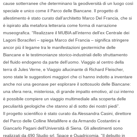
cause sotterranee che determinano la geodiversità di un luogo così
speciale e unico come il Parco delle Biancane. Il progetto di
allestimento è stato curato dall’architetto Marco Del Francia, che si
è ispirato alla metafora letteraria come forma di narrazione
museografica. “Realizzare il MUBIA all’interno dell’ex Centrale dei
Lagoni Boraciferi –
spiega Marco del Francia
– significa stringere
ancor più il legame tra le manifestazioni geotermiche delle
Biancane e le testimonianze storico-industriali dello sfruttamento
del fluido endogeno da parte dell’uomo. Viaggio al centro della
terra di Jules Verne, e Viaggio allucinante di Richard Fleischer,
sono state le suggestioni maggiori che ci hanno indotto a inventare
anche noi una geonave per esplorare il sottosuolo delle Biancane:
una sfera nera, misteriosa, di grande impatto emotivo, al cui interno
è possibile compiere un viaggio multimediale alla scoperta delle
peculiarità geologiche che stanno al di sotto dei nostri piedi”.
Il progetto scientifico è stato curato da Alessandra Casini, direttore
del Parco delle Colline Metallifere e da Armando Costantini e
Giancarlo Pagani dell’Università di Siena. Gli allestimenti sono
realizzati da 490 Studio srl, Space e Quadricomia. “Il debutto in