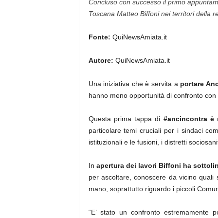
Concluso con successo il primo appuntament
Toscana Matteo Biffoni nei territori della 
Fonte:
QuiNewsAmiata.it
Autore:
QuiNewsAmiata.it
Una iniziativa che è servita a
portare Anc
hanno meno opportunità di confronto con le
Questa prima tappa di
#ancincontra è r
particolare temi cruciali per i sindaci come
istituzionali e le fusioni, i distretti sociosani
In
apertura dei lavori Biffoni ha sottoli
per ascoltare, conoscere da vicino quali 
mano, soprattutto riguardo i piccoli Comun
“E’ stato un confronto estremamente p