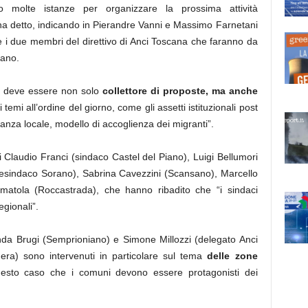
o molte istanze per organizzare la prossima attività
a detto, indicando in Pierandre Vanni e Massimo Farnetani
e i due membri del direttivo di Anci Toscana che faranno da
etano.
 – deve essere non solo
collettore di proposte, ma anche
emi all’ordine del giorno, come gli assetti istituzionali post
inanza locale, modello di accoglienza dei migranti”.
i Claudio Franci (sindaco Castel del Piano), Luigi Bellumori
cesindaco Sorano), Sabrina Cavezzini (Scansano), Marcello
matola (Roccastrada), che hanno ribadito che “i sindaci
egionali”.
anda Brugi (Semprioniano) e Simone Millozzi (delegato Anci
era) sono intervenuti in particolare sul tema
delle zone
sto caso che i comuni devono essere protagonisti dei