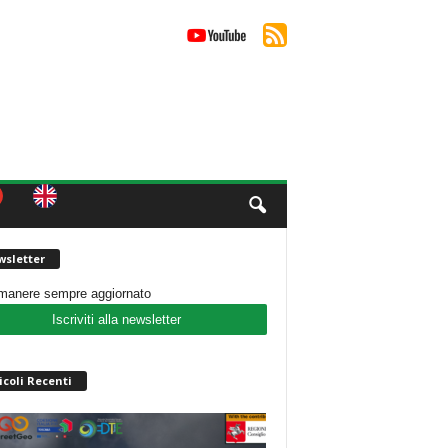
sletter
imanere sempre aggiornato
Iscriviti alla newsletter
icoli Recenti