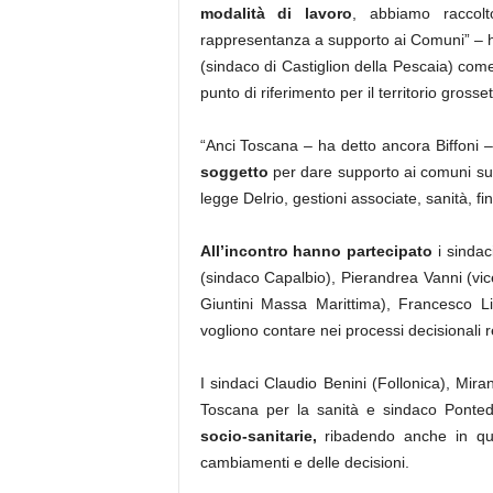
modalità di lavoro
, abbiamo raccolt
rappresentanza a supporto ai Comuni” – h
(sindaco di Castiglion della Pescaia) com
punto di riferimento per il territorio gross
“Anci Toscana – ha detto ancora Biffoni
soggetto
per dare supporto ai comuni sui t
legge Delrio, gestioni associate, sanità, f
All’incontro hanno partecipato
i sindac
(sindaco Capalbio), Pierandrea Vanni (vi
Giuntini Massa Marittima), Francesco Li
vogliono contare nei processi decisionali r
I sindaci Claudio Benini (Follonica), Mir
Toscana per la sanità e sindaco Ponted
socio-sanitarie,
ribadendo anche in que
cambiamenti e delle decisioni.