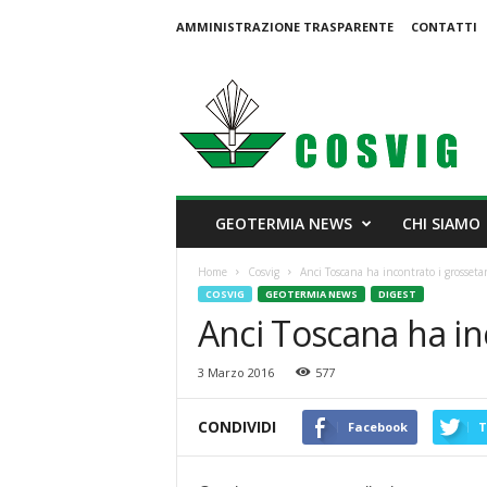
AMMINISTRAZIONE TRASPARENTE
CONTATTI
C
o
s
v
i
g
GEOTERMIA NEWS
CHI SIAMO
Home
Cosvig
Anci Toscana ha incontrato i grosseta
COSVIG
GEOTERMIA NEWS
DIGEST
Anci Toscana ha in
3 Marzo 2016
577
CONDIVIDI
Facebook
T