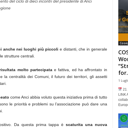
o del ciclo di dieci incontri del presidente di Anci
regione
Cosvi
i anche nei luoghi più piccoli
e distanti, che in generale
COS
 strutture centrali.
Wor
“St
isultata molto partecipata
e fattiva, ed ha affrontato in
for..
 la centralità dei Comuni, il futuro dei territori, gli assetti
1 Lugl
tari.
21 
LINK 
neato
come Anci abbia voluto questa iniziativa prima di tutto
collab
sono le priorità e problemi su l’associazione può dare una
Europe
i.
ositivo. Da questa prima tappa è
scaturita una nuova