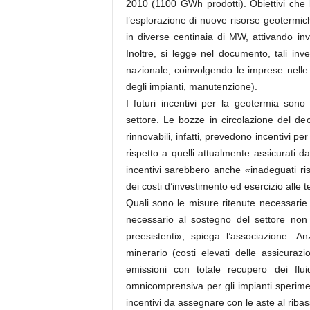
2010 (1100 GWh prodotti). Obiettivi che l
l’esplorazione di nuove risorse geotermic
in diverse centinaia di MW, attivando in
Inoltre, si legge nel documento, tali in
nazionale, coinvolgendo le imprese nelle va
degli impianti, manutenzione).
I futuri incentivi per la geotermia sono 
settore. Le bozze in circolazione del dec
rinnovabili, infatti, prevedono incentivi per
rispetto a quelli attualmente assicurati d
incentivi sarebbero anche «inadeguati ri
dei costi d’investimento ed esercizio alle t
Quali sono le misure ritenute necessarie 
necessario al sostegno del settore non 
preesistenti», spiega l’associazione. A
minerario (costi elevati delle assicuraz
emissioni con totale recupero dei fluid
omnicomprensiva per gli impianti sperimen
incentivi da assegnare con le aste al riba