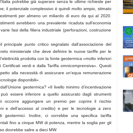
’Italia potrebbe già superare senza le ultime richieste per
he; il potenziale complessivo è quindi molto ampio, stimato
vestimenti per almeno un miliardo di euro da qui al 2020.
vestimenti avrebbero una prevalente ricaduta sull’economia
rie fasi della filiera industriale (perforazioni, costruzione
il principale punto critico segnalato dall’associazione del
reto ministeriale che deve definire le nuove tariffe per le
 l’elettricità prodotta con la fonte geotermica «molto inferiori
ai Certificati verdi e dalla Tariffa omnicomprensiva». Questi
spetto alla necessità di assicurare un’equa remunerazione
ecnologie disponibili».
dall’Unione geotermica? «Il livello minimo d’incentivazione
può essere inferiore a quello assicurato dagli strumenti
nzi occorre aggiungere un premio per coprire il rischio
ioni e dell’accesso al credito) e per le tecnologie a zero
i geotermici. Inoltre, ci vorrebbe una specifica tariffa
tali fino a cinque MW di potenza, mentre la soglia per gli
sso dovrebbe salire a dieci MW.