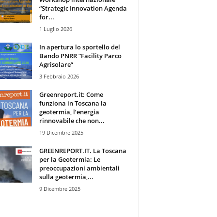
“Strategic Innovation Agenda
for...
1 Luglio 2026
In apertura lo sportello del
Bando PNRR “Facility Parco
Agrisolare”
3 Febbraio 2026
Greenreport.it: Come
funziona in Toscana la
geotermia, l’energia
rinnovabile che non...
19 Dicembre 2025
GREENREPORT.IT. La Toscana
per la Geotermia: Le
preoccupazioni ambientali
sulla geotermia,...
9 Dicembre 2025