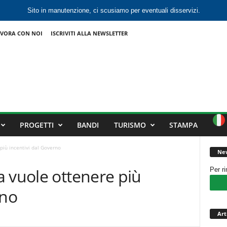
Sito in manutenzione, ci scusiamo per eventuali disservizi.
VORA CON NOI
ISCRIVITI ALLA NEWSLETTER
PROGETTI
BANDI
TURISMO
STAMPA
più incentivi dal Governo
New
 vuole ottenere più
Per r
rno
Art