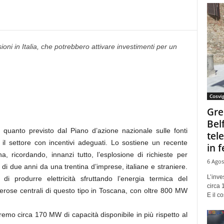
oni in Italia, che potrebbero attivare investimenti per un
Cosvi
Gre
Bel
quanto previsto dal Piano d’azione nazionale sulle fonti
tel
 il settore con incentivi adeguati. Lo sostiene un recente
in f
, ricordando, innanzi tutto, l’esplosione di richieste per
6 Agos
 di due anni da una trentina d’imprese, italiane e straniere.
L’inve
i produrre elettricità sfruttando l’energia termica del
circa 
erose centrali di questo tipo in Toscana, con oltre 800 MW
E il co
remo circa 170 MW di capacità disponibile in più rispetto al