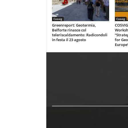
Cosvig
Cosvig
Greenreport: Geotermia,
COSVIG-
Belforte rinasce col
Worksh
teleriscaldamento: Radicondoli
“Strate
in festa il 23 agosto
for Geo
Europe