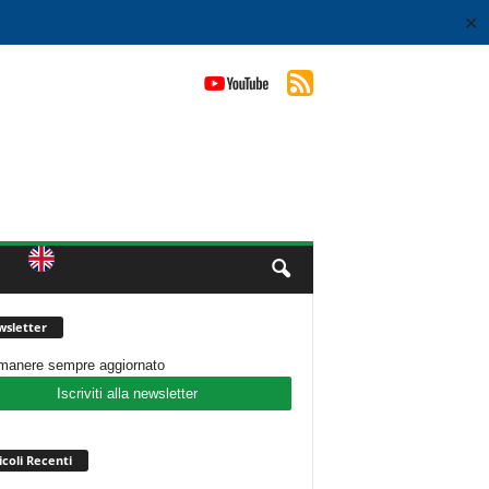
✕
sletter
imanere sempre aggiornato
Iscriviti alla newsletter
icoli Recenti