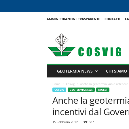
AMMINISTRAZIONE TRASPARENTE
CONTATTI
LA
C
o
s
v
i
g
GEOTERMIA NEWS
CHI SIAMO
Home
Cosvig
Anche la geotermia vuole ottenere 
COSVIG
GEOTERMIA NEWS
DIGEST
Anche la geotermia
incentivi dal Gove
15 Febbraio 2012
687