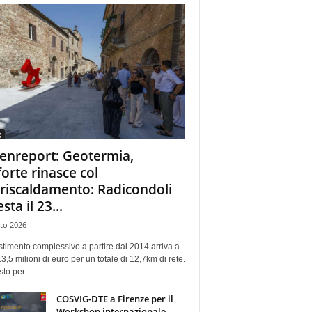
g
enreport: Geotermia,
forte rinasce col
eriscaldamento: Radicondoli
esta il 23...
to 2026
stimento complessivo a partire dal 2014 arriva a
13,5 milioni di euro per un totale di 12,7km di rete.
sto per...
COSVIG-DTE a Firenze per il
Workshop internazionale