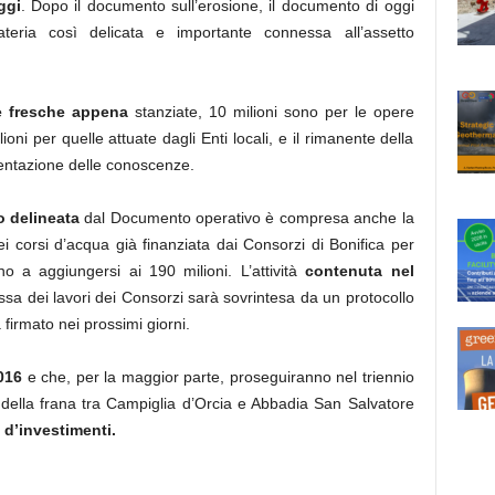
ggi
. Dopo il documento sull’erosione, il documento di oggi
ria così delicata e importante connessa all’assetto
se fresche appena
stanziate, 10 milioni sono per le opere
oni per quelle attuate dagli Enti locali, e il rimanente della
entazione delle conoscenze.
o delineata
dal Documento operativo è compresa anche la
i corsi d’acqua già finanziata dai Consorzi di Bonifica per
o a aggiungersi ai 190 milioni. L’attività
contenuta nel
ssa dei lavori dei Consorzi sarà sovrintesa da un protocollo
firmato nei prossimi giorni.
2016
e che, per la maggior parte, proseguiranno nel triennio
della frana tra Campiglia d’Orcia e Abbadia San Salvatore
 d’investimenti.