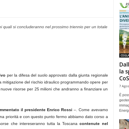
ei quali si concluderanno nel prossimo triennio per un totale
CEGL
Dal
la 
ivo
per la difesa del suolo approvato dalla giunta regionale
CoS
a mitigazione del rischio idraulico programmando opere per
7 Agos
o nuove risorse per 25 milioni che andranno a finanziare un
È poss
geoter
immag
mmentato il presidente Enrico Rossi
–. Come avevamo
Energe
 una priorità e con questo punto fermo abbiamo dato corso a
orse che intereseranno tutta la Toscana
contenute nel