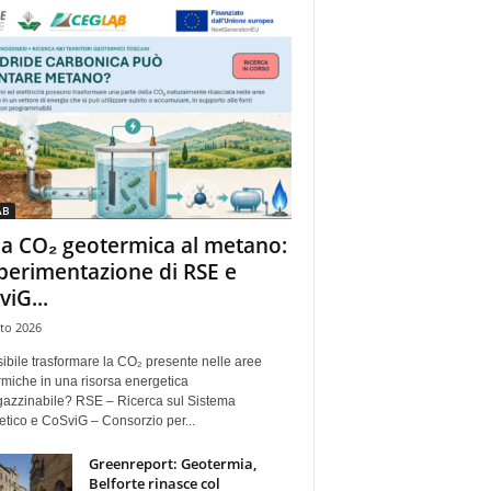
AB
la CO₂ geotermica al metano:
sperimentazione di RSE e
viG...
to 2026
ibile trasformare la CO₂ presente nelle aree
miche in una risorsa energetica
azzinabile? RSE – Ricerca sul Sistema
tico e CoSviG – Consorzio per...
Greenreport: Geotermia,
Belforte rinasce col