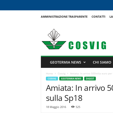
AMMINISTRAZIONE TRASPARENTE
CONTATTI
LA
C
o
s
v
i
g
GEOTERMIA NEWS
CHI SIAMO
Home
Cosvig
Amiata: In arrivo 500mila euro per 
COSVIG
GEOTERMIA NEWS
DIGEST
Amiata: In arrivo 
sulla Sp18
18 Maggio 2016
525