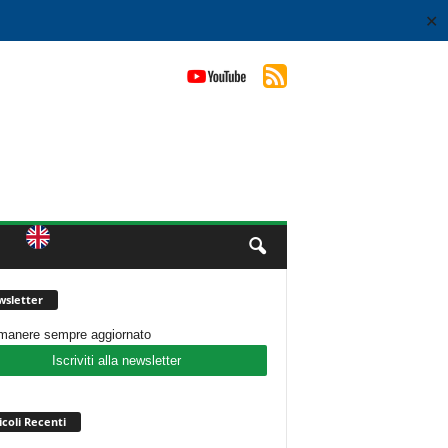
✕
sletter
imanere sempre aggiornato
Iscriviti alla newsletter
icoli Recenti