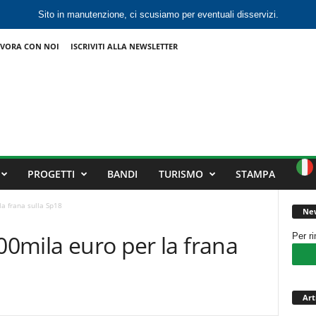
Sito in manutenzione, ci scusiamo per eventuali disservizi.
VORA CON NOI
ISCRIVITI ALLA NEWSLETTER
PROGETTI
BANDI
TURISMO
STAMPA
la frana sulla Sp18
New
500mila euro per la frana
Per r
Art