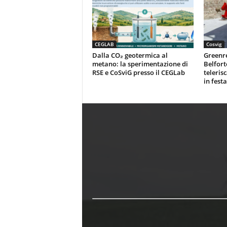
CEGLAB
Cosvig
Dalla CO₂ geotermica al
Greenr
metano: la sperimentazione di
Belfort
RSE e CoSviG presso il CEGLab
teleris
in festa