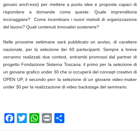
giovani anch’essi) per mettere a punto idee e proposte capaci di
rispondere a domande come queste: Quale imprenditoria
incoraggiare? Come incentivare i nuovi metodi di organizzazione
del lavoro? Quali contenuti innovativi sostenere?
Nelle prossime settimane sarà pubblicato un avviso, di carattere
nazionale, per la selezione dei 60 partecipanti. Sempre a breve
verranno realizzati due contest, entrambi promossi dal partner di
progetto Fondazione Sistema Toscana: il primo per la selezione di
un giovane grafico under 30 che si occuperà del concept creativo di
OPEN UP, il secondo perr la selezione di un giovane video-maker
under 30 per la realizzazione di video backstage del seminario.
F
T
W
Pr
C
a
wi
h
in
o
c
tt
at
t
n