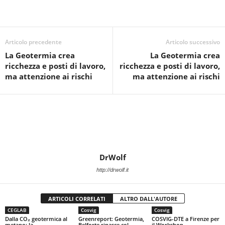
e
er
s
di
b
A
vi
o
p
di
Articolo precedente
Articolo successivo
La Geotermia crea
La Geotermia crea
o
p
ricchezza e posti di lavoro,
ricchezza e posti di lavoro,
k
ma attenzione ai rischi
ma attenzione ai rischi
DrWolf
http://drwolf.it
ARTICOLI CORRELATI
ALTRO DALL'AUTORE
CEGLAB
Cosvig
Cosvig
Dalla CO₂ geotermica al
Greenreport: Geotermia,
COSVIG-DTE a Firenze per
metano: la
Belforte rinasce col
il Workshop