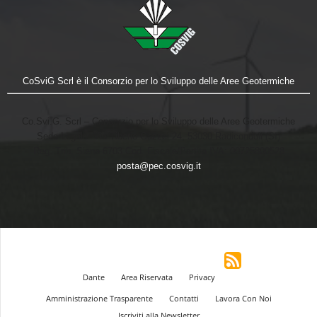
CoSviG Scrl è il Consorzio per lo Sviluppo delle Aree Geotermiche
Co.Svi.G. Scrl – Consorzio per lo Sviluppo delle Aree Geotermiche
Sede Legale: Via Tiberio Gazzei 24, 53030 Radicondoli (SI)
Reg. Trib. Siena 6703 Cod. Fiscale/Partita IVA: 00725800528
posta@pec.cosvig.it
Dante
Area Riservata
Privacy
Amministrazione Trasparente
Contatti
Lavora Con Noi
Iscriviti alla Newsletter