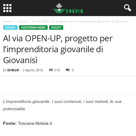
Home
Cosvig
Al via OPEN-UP, progetto per l’imprenditoria giovanile di Giovanisì
COSVIG
GEOTERMIA NEWS
DIGEST
Al via OPEN-UP, progetto per
l’imprenditoria giovanile di
Giovanisì
Di
DrWolf
-
2 Aprile 2016
510
0
L’imprenditoria giovanile. I suoi contenuti, i suoi metodi, le sue
potenzialità.
Fonte:
Toscana-Notizie.it