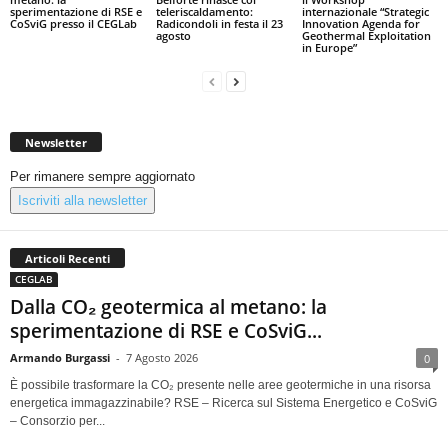
sperimentazione di RSE e
teleriscaldamento:
internazionale “Strategic
CoSviG presso il CEGLab
Radicondoli in festa il 23
Innovation Agenda for
agosto
Geothermal Exploitation
in Europe”
Newsletter
Per rimanere sempre aggiornato
Iscriviti alla newsletter
Articoli Recenti
CEGLAB
Dalla CO₂ geotermica al metano: la
sperimentazione di RSE e CoSviG...
Armando Burgassi
-
7 Agosto 2026
0
È possibile trasformare la CO₂ presente nelle aree geotermiche in una risorsa
energetica immagazzinabile? RSE – Ricerca sul Sistema Energetico e CoSviG
– Consorzio per...