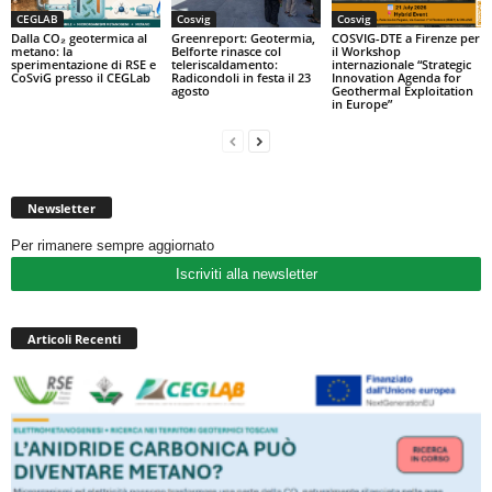
CEGLAB
Cosvig
Cosvig
Dalla CO₂ geotermica al
Greenreport: Geotermia,
COSVIG-DTE a Firenze per
metano: la
Belforte rinasce col
il Workshop
sperimentazione di RSE e
teleriscaldamento:
internazionale “Strategic
CoSviG presso il CEGLab
Radicondoli in festa il 23
Innovation Agenda for
agosto
Geothermal Exploitation
in Europe”
Newsletter
Per rimanere sempre aggiornato
Iscriviti alla newsletter
Articoli Recenti