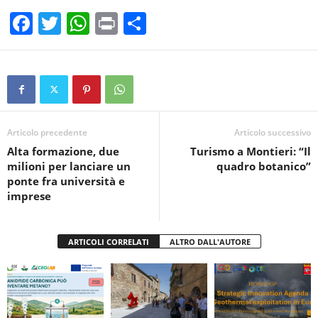
F
T
W
Pr
C
a
wi
h
in
o
c
tt
at
t
n
e
er
s
di
b
A
vi
o
p
di
Articolo precedente
Articolo successivo
Alta formazione, due
Turismo a Montieri: “Il
o
p
milioni per lanciare un
quadro botanico”
k
ponte fra università e
imprese
ARTICOLI CORRELATI
ALTRO DALL'AUTORE