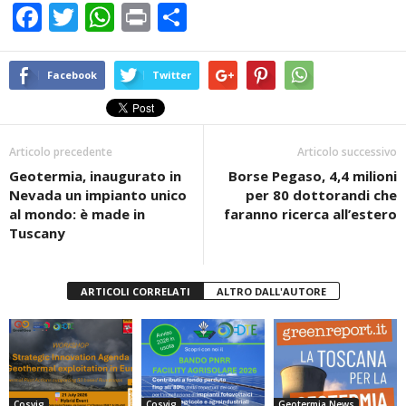
F
T
W
Pr
C
a
wi
h
in
o
c
tt
at
t
n
Facebook
Twitter
e
er
s
di
b
A
vi
Articolo precedente
Articolo successivo
o
p
di
Geotermia, inaugurato in
Borse Pegaso, 4,4 milioni
o
p
Nevada un impianto unico
per 80 dottorandi che
k
al mondo: è made in
faranno ricerca all’estero
Tuscany
ARTICOLI CORRELATI
ALTRO DALL'AUTORE
Cosvig
Cosvig
Geotermia News