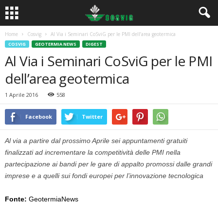
Home
Cosvig
Al Via i Seminari CoSviG per le PMI dell’area geotermica
COSVIG
GEOTERMIA NEWS
DIGEST
Al Via i Seminari CoSviG per le PMI
dell’area geotermica
1 Aprile 2016
558
Facebook
Twitter
Al via a partire dal prossimo Aprile sei appuntamenti gratuiti
finalizzati ad incrementare la competitività delle PMI nella
partecipazione ai bandi per le gare di appalto promossi dalle grandi
imprese e a quelli sui fondi europei per l’innovazione tecnologica
Fonte:
GeotermiaNews