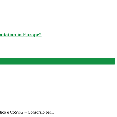
oitation in Europe”
etico e CoSviG – Consorzio per...