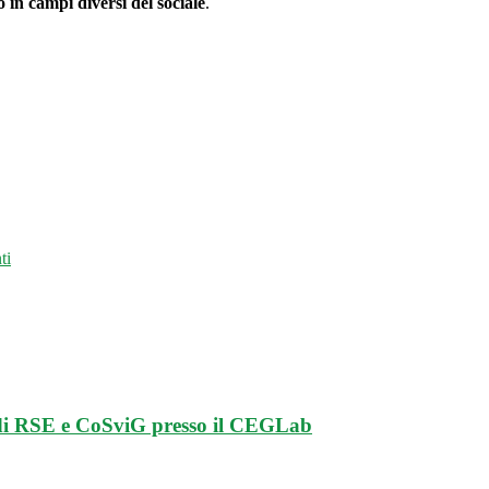
 in campi diversi del sociale
.
ti
 di RSE e CoSviG presso il CEGLab