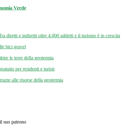
onomia Verde
 diretti e indiretti oltre 4.000 addetti e il turismo è in crescita
le bici gravel
bire le terre della geotermia
tuito per residenti e turisti
razie alle risorse della geotermia
il suo patrono