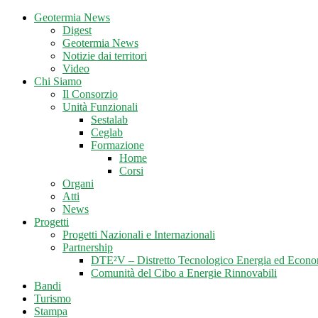
Geotermia News
Digest
Geotermia News
Notizie dai territori
Video
Chi Siamo
Il Consorzio
Unità Funzionali
Sestalab
Ceglab
Formazione
Home
Corsi
Organi
Atti
News
Progetti
Progetti Nazionali e Internazionali
Partnership
DTE²V – Distretto Tecnologico Energia ed Econo
Comunità del Cibo a Energie Rinnovabili
Bandi
Turismo
Stampa