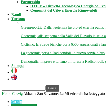
Partnership
DTE²V – Distretto Tecnologico Energia ed Ec
Comunità del Cibo a Energie Rinnovabili
Bandi
Turismo
Greenreport.it: Dalla geotermia lavoro ed energia pulita. Tra
Geotermia, alla scoperta della Valle del Diavolo in sella al
Ciclismo, la Strade bianche porta 6500 appassionati a lam
La geotermia porta a Radicondoli un nuovo servizio bus gra
Demografia, imprese e turismo in ripresa a Radicondoli, g
Stampa
Home
Cosvig
Abbadia San Salvatore: La Misericordia ha festeggiato 
Cosvig
Geotermia News