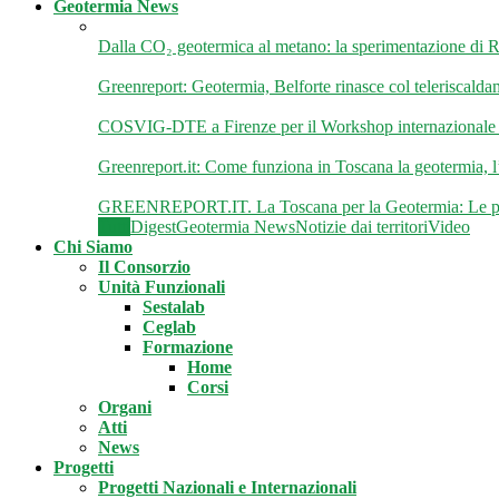
Geotermia News
Dalla CO₂ geotermica al metano: la sperimentazione d
Greenreport: Geotermia, Belforte rinasce col teleriscalda
COSVIG-DTE a Firenze per il Workshop internazionale “
Greenreport.it: Come funziona in Toscana la geotermia, 
GREENREPORT.IT. La Toscana per la Geotermia: Le pre
Tutti
Digest
Geotermia News
Notizie dai territori
Video
Chi Siamo
Il Consorzio
Unità Funzionali
Sestalab
Ceglab
Formazione
Home
Corsi
Organi
Atti
News
Progetti
Progetti Nazionali e Internazionali