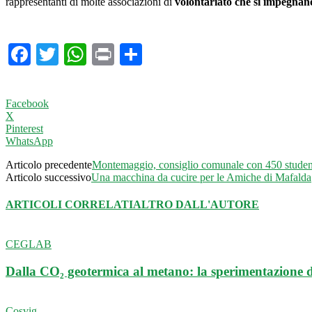
rappresentanti di molte associazioni di
volontariato che si impegnano
Facebook
Twitter
WhatsApp
Print
Condividi
Facebook
X
Pinterest
WhatsApp
Articolo precedente
Montemaggio, consiglio comunale con 450 studen
Articolo successivo
Una macchina da cucire per le Amiche di Mafalda
ARTICOLI CORRELATI
ALTRO DALL'AUTORE
CEGLAB
Dalla CO₂ geotermica al metano: la sperimentazione
Cosvig