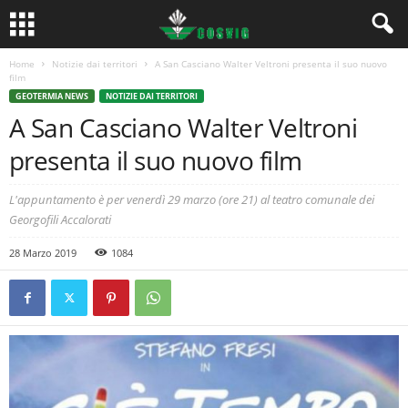
Home
Notizie dai territori
A San Casciano Walter Veltroni presenta il suo nuovo
film
GEOTERMIA NEWS
NOTIZIE DAI TERRITORI
A San Casciano Walter Veltroni
presenta il suo nuovo film
L'appuntamento è per venerdì 29 marzo (ore 21) al teatro comunale dei
Georgofili Accalorati
28 Marzo 2019
1084