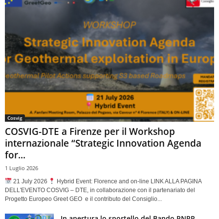
Cosvig
COSVIG-DTE a Firenze per il Workshop
internazionale “Strategic Innovation Agenda
for...
1 Luglio 2026
21 July 2026
Hybrid Event: Florence and on-line LINK ALLA PAGINA
DELL'EVENTO COSVIG – DTE, in collaborazione con il partenariato del
Progetto Europeo Greet GEO e il contributo del Consiglio...
In apertura lo sportello del Bando PNRR