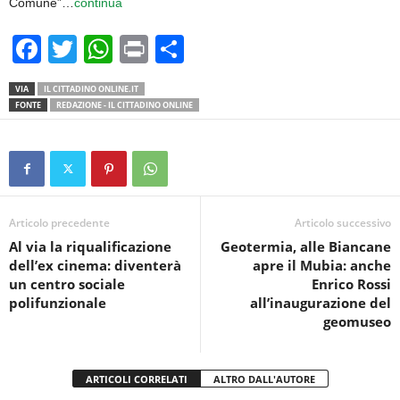
Comune”…
continua
F
T
W
Pr
C
a
wi
h
in
o
VIA
IL CITTADINO ONLINE.IT
c
tt
at
t
n
FONTE
REDAZIONE - IL CITTADINO ONLINE
e
er
s
di
b
A
vi
o
p
di
o
p
Articolo precedente
Articolo successivo
k
Al via la riqualificazione
Geotermia, alle Biancane
dell’ex cinema: diventerà
apre il Mubia: anche
un centro sociale
Enrico Rossi
polifunzionale
all’inaugurazione del
geomuseo
ARTICOLI CORRELATI
ALTRO DALL'AUTORE