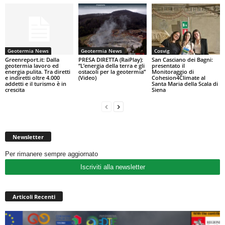
Geotermia News
Geotermia News
Cosvig
Greenreport.it: Dalla
PRESA DIRETTA (RaiPlay):
San Casciano dei Bagni:
geotermia lavoro ed
“L’energia della terra e gli
presentato il
energia pulita. Tra diretti
ostacoli per la geotermia”
Monitoraggio di
e indiretti oltre 4.000
(Video)
Cohesion4Climate al
addetti e il turismo è in
Santa Maria della Scala di
crescita
Siena
Newsletter
Per rimanere sempre aggiornato
Iscriviti alla newsletter
Articoli Recenti