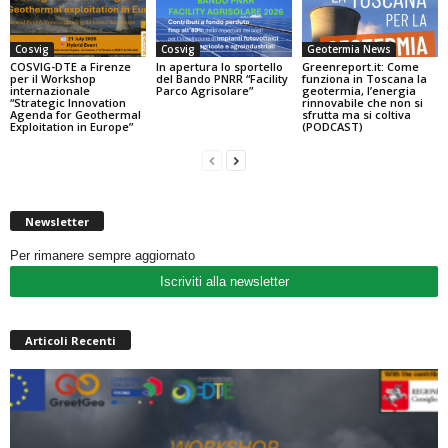
Cosvig
Cosvig
Geotermia News
COSVIG-DTE a Firenze
In apertura lo sportello
Greenreport.it: Come
per il Workshop
del Bando PNRR “Facility
funziona in Toscana la
internazionale
Parco Agrisolare”
geotermia, l’energia
“Strategic Innovation
rinnovabile che non si
Agenda for Geothermal
sfrutta ma si coltiva
Exploitation in Europe”
(PODCAST)
Newsletter
Per rimanere sempre aggiornato
Iscriviti alla newsletter
Articoli Recenti