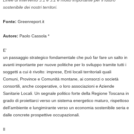
Linee di intervento 3.1 e 3.2 è molto importante per il futuro
sostenibile dei nostri territori.
Fonte:
Greenreport.it
Autore:
Paolo Cassola *
E’
un passaggio strategico fondamentale che può far fare un salto in
avanti importante per nuove politiche per lo sviluppo tramite tutti i
soggetti a cui è rivolto: imprese, Enti locali territoriali quali
Comuni, Province e Comunità montane, ai consorzi o società
consortili, anche cooperative, o loro associazioni e Aziende
Sanitarie Locali. Un segnale politico forte della Regione Toscana in
grado di proiettarci verso un sistema energetico maturo, rispettoso
dell’ambiente e lungimirante verso un economia sostenibile seria e
dalle concrete prospettive occupazionali.
Il