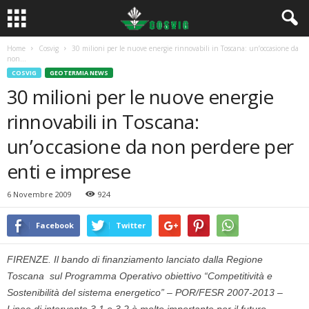
Home
Cosvig
30 milioni per le nuove energie rinnovabili in Toscana: un’occasione da
non...
COSVIG
GEOTERMIA NEWS
30 milioni per le nuove energie
rinnovabili in Toscana:
un’occasione da non perdere per
enti e imprese
6 Novembre 2009
924
Facebook
Twitter
FIRENZE. Il bando di finanziamento lanciato dalla Regione
Toscana sul Programma Operativo obiettivo “Competitività e
Sostenibilità del sistema energetico” – POR/FESR 2007-2013 –