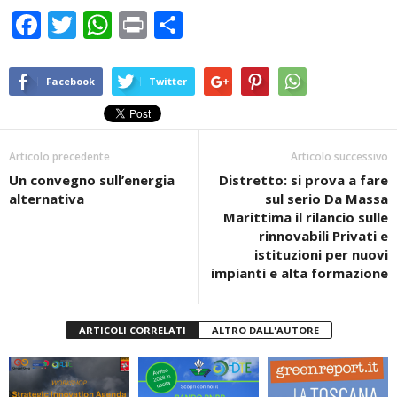
F
T
W
Pr
C
a
wi
h
in
o
c
tt
at
t
n
Facebook
Twitter
e
er
s
di
b
A
vi
Articolo precedente
Articolo successivo
o
p
di
Un convegno sull’energia
Distretto: si prova a fare
o
p
alternativa
sul serio Da Massa
k
Marittima il rilancio sulle
rinnovabili Privati e
istituzioni per nuovi
impianti e alta formazione
ARTICOLI CORRELATI
ALTRO DALL'AUTORE