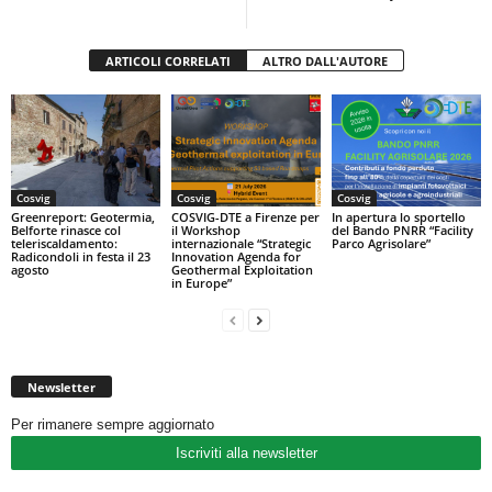
ARTICOLI CORRELATI
ALTRO DALL'AUTORE
Cosvig
Cosvig
Cosvig
Greenreport: Geotermia,
COSVIG-DTE a Firenze per
In apertura lo sportello
Belforte rinasce col
il Workshop
del Bando PNRR “Facility
teleriscaldamento:
internazionale “Strategic
Parco Agrisolare”
Radicondoli in festa il 23
Innovation Agenda for
agosto
Geothermal Exploitation
in Europe”
Newsletter
Per rimanere sempre aggiornato
Iscriviti alla newsletter