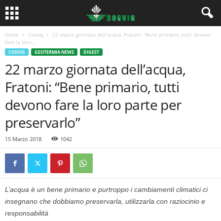
Home
Cosvig
22 marzo giornata dell’acqua, Fratoni: “Bene primario, tutti devono
fare la loro...
COSVIG
GEOTERMIA NEWS
DIGEST
22 marzo giornata dell’acqua,
Fratoni: “Bene primario, tutti
devono fare la loro parte per
preservarlo”
15 Marzo 2018
1042
L’acqua è un bene primario e purtroppo i cambiamenti climatici ci
insegnano che dobbiamo preservarla, utilizzarla con raziocinio e
responsabilità