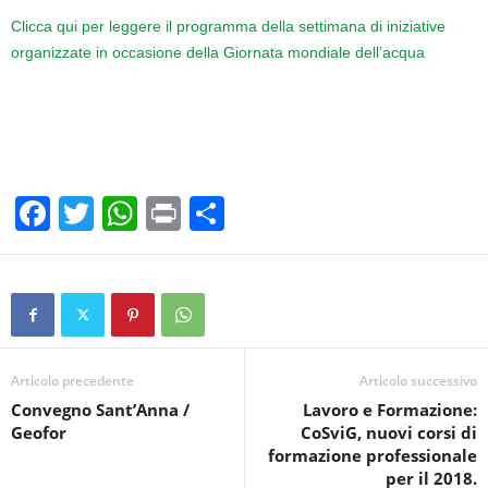
Clicca qui per leggere il programma della settimana di iniziative
organizzate in occasione della Giornata mondiale dell’acqua
F
T
W
Pr
C
a
wi
h
in
o
c
tt
at
t
n
e
er
s
di
b
A
vi
o
p
di
Articolo precedente
Articolo successivo
Convegno Sant’Anna /
Lavoro e Formazione:
o
p
Geofor
CoSviG, nuovi corsi di
k
formazione professionale
per il 2018.