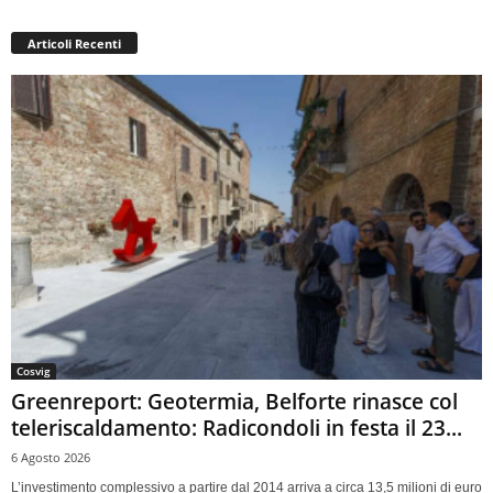
Articoli Recenti
Cosvig
Greenreport: Geotermia, Belforte rinasce col
teleriscaldamento: Radicondoli in festa il 23...
6 Agosto 2026
L’investimento complessivo a partire dal 2014 arriva a circa 13,5 milioni di euro