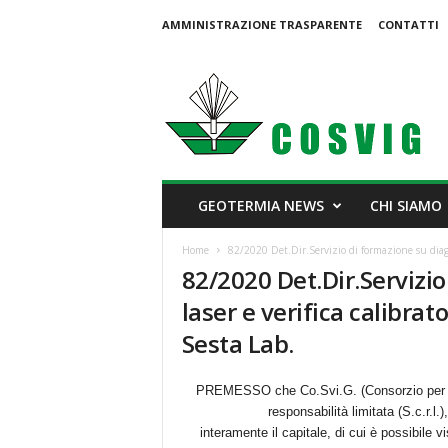
AMMINISTRAZIONE TRASPARENTE
CONTATTI
C
o
s
v
i
g
GEOTERMIA NEWS
CHI SIAMO
Home
82/2020 Det.Dir.Servizio di formazione su diagn
82/2020 Det.Dir.Servizi
laser e verifica calibr
Sesta Lab.
PREMESSO che Co.Svi.G. (Consorzio per lo 
responsabilità limitata (S.c.r.l.
interamente il capitale, di cui è possibile vis