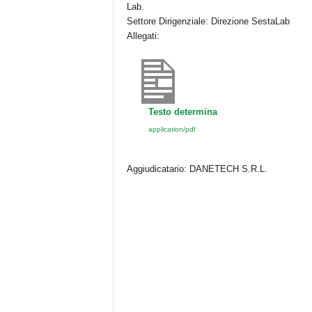
o
p
di
Lab.
Settore Dirigenziale: Direzione SestaLab
o
p
Allegati:
k
Testo determina
application/pdf
Aggiudicatario: DANETECH S.R.L.