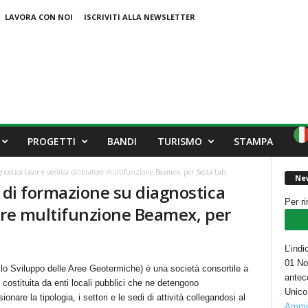
LAVORA CON NOI
ISCRIVITI ALLA NEWSLETTER
PROGETTI
BANDI
TURISMO
STAMPA
ostica laser e verifica calibratore multifunzione Beamex, per Sesta Lab.
New
o di formazione su diagnostica
Per r
atore multifunzione Beamex, per
L’indi
01 Nov
Sviluppo delle Aree Geotermiche) è una società consortile a
antec
), costituita da enti locali pubblici che ne detengono
Unico
ionare la tipologia, i settori e le sedi di attività collegandosi al
Ammin