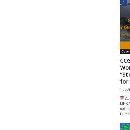
Cosvi
COS
Wor
“St
for..
1 Lugl
21 
LINK 
collab
Europe