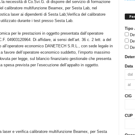
 necessità di Co.Svi.G. di disporre del servizio di formazione
 del calibratore multifunzione Beamex, per Sesta Lab, nel
stica laser ai dipendenti di Sesta Lab;Verifica del calibratore
Pan
tilizzato durante i test presso Sesta Lab.
Tipo 
ica per le prestazioni in oggetto presentata dall’operatore
De
. 04903120964. Di affidare, ai sensi dell’art. 36 c. 2 lett. a del
De
etto all’operatore economico DANETECH S.R.L., con sede legale in
De
a favore dell’operatore economico suddetto, l’importo massimo
Dete
dovuta per legge, sul bilancio finanziario gestionale che presenta
lla spesa prevista per l’esecuzione dell’appalto in oggetto.
Data
CIG
CUP
a laser e verifica calibratore multifunzione Beamex, per Sesta