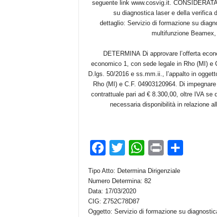
seguente link www.cosvig.it. CONSIDERATA la
su diagnostica laser e della verifica
dettaglio: Servizio di formazione su diagno
multifunzione Beamex, u
DETERMINA Di approvare l’offerta econom
economico 1, con sede legale in Rho (MI) e C.F
D.lgs. 50/2016 e ss.mm.ii., l’appalto in ogg
Rho (MI) e C.F. 04903120964. Di impegnare 
contrattuale pari ad € 8.300,00, oltre IVA se 
necessaria disponibilità in relazione a
F
T
W
Pr
C
a
wi
h
in
o
Tipo Atto: Determina Dirigenziale
c
tt
at
t
n
Numero Determina: 82
e
er
s
di
Data: 17/03/2020
CIG: Z752C78D87
b
A
vi
Oggetto: Servizio di formazione su diagnostic