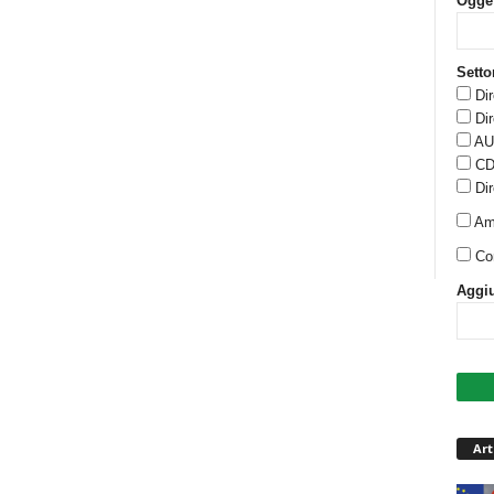
Ogge
Setto
Di
Di
AU
CD
Di
Am
Co
Aggiu
Art