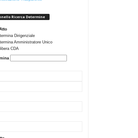
nello Ricerca Determine
Atto
termina Dirigenziale
termina Amministratore Unico
libera CDA
rmina