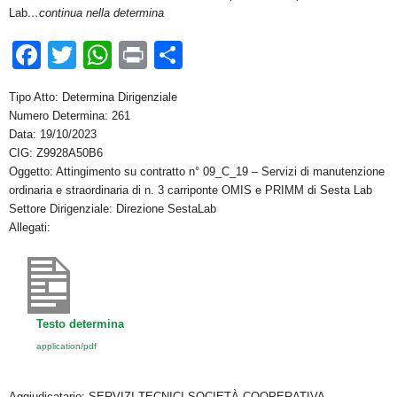
Lab
…continua nella determina
F
T
W
Pr
C
a
wi
h
in
o
Tipo Atto: Determina Dirigenziale
c
tt
at
t
n
Numero Determina: 261
e
er
s
di
Data: 19/10/2023
CIG: Z9928A50B6
b
A
vi
Oggetto: Attingimento su contratto n° 09_C_19 – Servizi di manutenzione
o
p
di
ordinaria e straordinaria di n. 3 carriponte OMIS e PRIMM di Sesta Lab
Settore Dirigenziale: Direzione SestaLab
o
p
Allegati:
k
Testo determina
application/pdf
Aggiudicatario: SERVIZI TECNICI SOCIETÀ COOPERATIVA