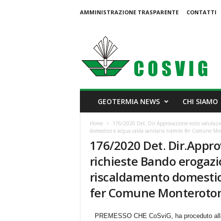
AMMINISTRAZIONE TRASPARENTE
CONTATTI
C
o
s
v
i
g
GEOTERMIA NEWS
CHI SIAMO
Home
176/2020 Det. Dir.Approvazione esito valutazi
domestico e acqua calda sanitaria tramite fer Comune M
176/2020 Det. Dir.Appro
richieste Bando erogaz
riscaldamento domestic
fer Comune Monteroton
PREMESSO CHE CoSviG, ha proceduto alla pub