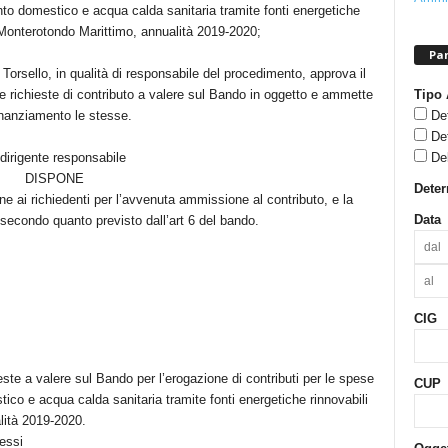
nto domestico e acqua calda sanitaria tramite fonti energetiche
 Monterotondo Marittimo, annualità 2019-2020;
Pan
Torsello, in qualità di responsabile del procedimento, approva il
Tipo 
e richieste di contributo a valere sul Bando in oggetto e ammette
De
inanziamento le stesse.
De
De
dirigente responsabile
DISPONE
Dete
e ai richiedenti per l’avvenuta ammissione al contributo, e la
Data
 secondo quanto previsto dall’art 6 del bando.
CIG
ste a valere sul Bando per l’erogazione di contributi per le spese
CUP
ico e acqua calda sanitaria tramite fonti energetiche rinnovabili
lità 2019-2020.
essi