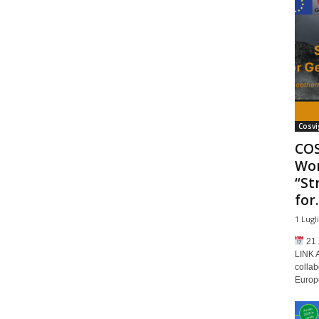
Cosvi
COS
Wor
“St
for..
1 Lugl
21 
LINK 
collab
Europe