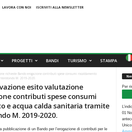
LAVORA CON NOI
ISCRIVITI ALLA NEWSLETTER
PROGETTI
BANDI
TURISMO
STAMPA
one richieste Bando erogazione contributi spese consumi riscaldamento
New
onterotondo M. 2019-2020.
vazione esito valutazione
Per r
ione contributi spese consumi
o e acqua calda sanitaria tramite
L’indi
do M. 2019-2020.
01 Nov
antec
Unico
blicazione di un Bando per l’erogazione di contributi per le
Ammin