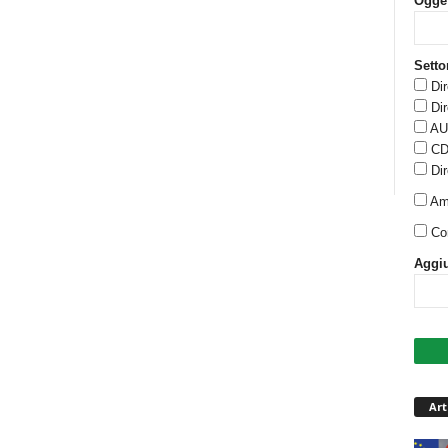
Ogge
Setto
Di
Di
AU
CD
Di
Am
Co
Aggiu
Art