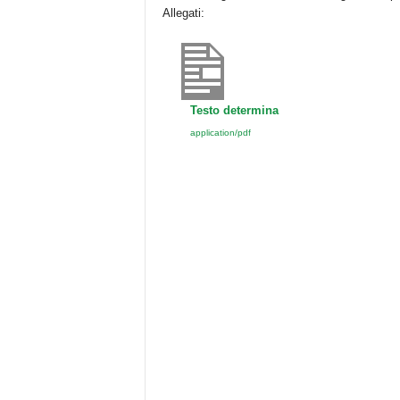
o
p
Allegati:
k
Testo determina
application/pdf