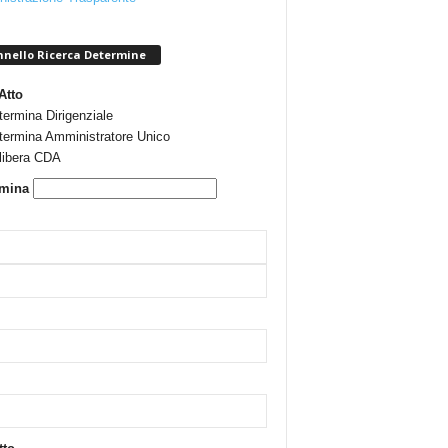
nello Ricerca Determine
Atto
termina Dirigenziale
termina Amministratore Unico
libera CDA
rmina