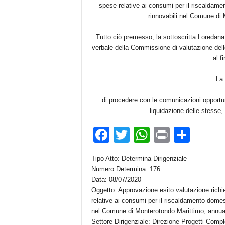
spese relative ai consumi per il riscaldame
rinnovabili nel Comune di
Tutto ciò premesso, la sottoscritta Loredana 
verbale della Commissione di valutazione dell
al f
La 
di procedere con le comunicazioni opportun
liquidazione delle stesse,
F
T
W
Pr
C
a
wi
h
in
o
Tipo Atto: Determina Dirigenziale
c
tt
at
t
n
Numero Determina: 176
e
er
s
di
Data: 08/07/2020
Oggetto: Approvazione esito valutazione richie
b
A
vi
relative ai consumi per il riscaldamento domest
o
p
di
nel Comune di Monterotondo Marittimo, annua
Settore Dirigenziale: Direzione Progetti Compl