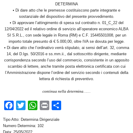
DETERMINA
• Di dare atto che le premesse costituiscono parte integrante e
sostanziale del dispositivo del presente provvedimento.
• Di approvare l’attingimento di spesa sul contratto n. 01_C_22 del
12/04/2022 ed il relativo ordine di servizio all’operatore economico ALBA
SI S.R.L., con sede legale in Roma (RM) e C.F. 15445501008, per un
importo totale presunto di € 5.000,00, oltre IVA se dovuta per legge.
• Di dare atto che l’ordinativo verrà stipulato, ai sensi dell’art. 32, comma
14, del D.lgs. 50/2016 e ss.mm.ii., dal sottoscritto dirigente, mediante
corrispondenza secondo l’uso del commercio, consistente in un apposito
scambio di lettere, anche tramite posta elettronica certificata con cui
l’Amministrazione dispone l’ordine del servizio secondo i contenuti della
lettera di richiesta di preventivo.
continua nella determina……
F
T
W
Pr
C
a
wi
h
in
o
Tipo Atto: Determina Dirigenziale
c
tt
at
t
n
Numero Determina: 102
Data: 25/05/2022