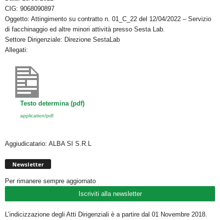
e
er
s
di
CIG: 9068090897
b
A
vi
Oggetto: Attingimento su contratto n. 01_C_22 del 12/04/2022 – Servizio
o
p
di
di facchinaggio ed altre minori attività presso Sesta Lab.
Settore Dirigenziale: Direzione SestaLab
o
p
Allegati:
k
Testo determina (pdf)
application/pdf
Aggiudicatario: ALBA SI S.R.L
Newsletter
Per rimanere sempre aggiornato
Iscriviti alla newsletter
L’indicizzazione degli Atti Dirigenziali è a partire dal 01 Novembre 2018.