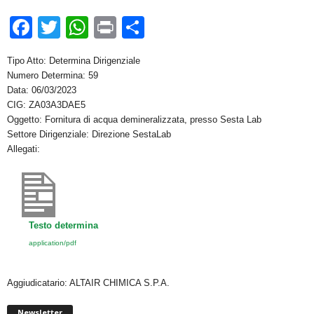
F
T
W
Pr
C
a
wi
h
in
o
Tipo Atto: Determina Dirigenziale
c
tt
at
t
n
Numero Determina: 59
e
er
s
di
Data: 06/03/2023
CIG: ZA03A3DAE5
b
A
vi
Oggetto: Fornitura di acqua demineralizzata, presso Sesta Lab
o
p
di
Settore Dirigenziale: Direzione SestaLab
Allegati:
o
p
k
Testo determina
application/pdf
Aggiudicatario: ALTAIR CHIMICA S.P.A.
Newsletter