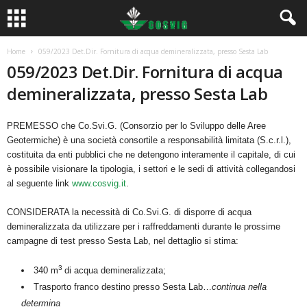
Home
059/2023 Det.Dir. Fornitura di acqua demineralizzata, presso Sesta Lab
059/2023 Det.Dir. Fornitura di acqua
demineralizzata, presso Sesta Lab
PREMESSO che Co.Svi.G. (Consorzio per lo Sviluppo delle Aree
Geotermiche) è una società consortile a responsabilità limitata (S.c.r.l.),
costituita da enti pubblici che ne detengono interamente il capitale, di cui
è possibile visionare la tipologia, i settori e le sedi di attività collegandosi
al seguente link
www.cosvig.it
.
CONSIDERATA la necessità di Co.Svi.G. di disporre di acqua
demineralizzata da utilizzare per i raffreddamenti durante le prossime
campagne di test presso Sesta Lab, nel dettaglio si stima:
3
340 m
di acqua demineralizzata;
Trasporto franco destino presso Sesta Lab…
continua nella
determina