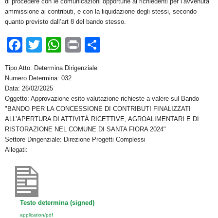
di procedere con le comunicazioni opportune ai richiedenti per l’avvenuta
ammissione ai contributi, e con la liquidazione degli stessi, secondo
quanto previsto dall’art 8 del bando stesso.
F
T
W
Pr
C
a
wi
h
in
o
Tipo Atto: Determina Dirigenziale
c
tt
at
t
n
Numero Determina: 032
e
er
s
di
Data: 26/02/2025
Oggetto: Approvazione esito valutazione richieste a valere sul Bando
b
A
vi
"BANDO PER LA CONCESSIONE DI CONTRIBUTI FINALIZZATI
o
p
di
ALL’APERTURA DI ATTIVITÀ RICETTIVE, AGROALIMENTARI E DI
RISTORAZIONE NEL COMUNE DI SANTA FIORA 2024"
o
p
Settore Dirigenziale: Direzione Progetti Complessi
k
Allegati:
Testo determina (signed)
application/pdf