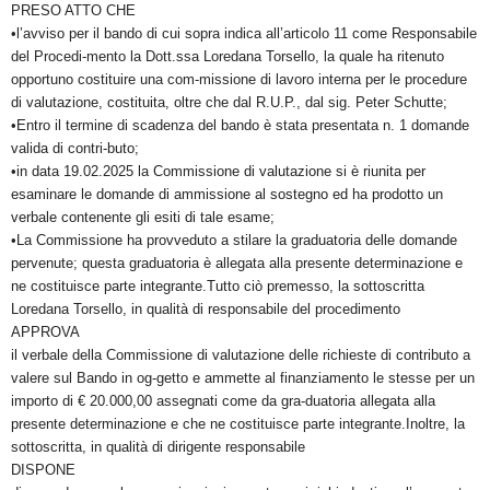
PRESO ATTO CHE
•l’avviso per il bando di cui sopra indica all’articolo 11 come Responsabile
del Procedi-mento la Dott.ssa Loredana Torsello, la quale ha ritenuto
opportuno costituire una com-missione di lavoro interna per le procedure
di valutazione, costituita, oltre che dal R.U.P., dal sig. Peter Schutte;
•Entro il termine di scadenza del bando è stata presentata n. 1 domande
valida di contri-buto;
•in data 19.02.2025 la Commissione di valutazione si è riunita per
esaminare le domande di ammissione al sostegno ed ha prodotto un
verbale contenente gli esiti di tale esame;
•La Commissione ha provveduto a stilare la graduatoria delle domande
pervenute; questa graduatoria è allegata alla presente determinazione e
ne costituisce parte integrante.Tutto ciò premesso, la sottoscritta
Loredana Torsello, in qualità di responsabile del procedimento
APPROVA
il verbale della Commissione di valutazione delle richieste di contributo a
valere sul Bando in og-getto e ammette al finanziamento le stesse per un
importo di € 20.000,00 assegnati come da gra-duatoria allegata alla
presente determinazione e che ne costituisce parte integrante.Inoltre, la
sottoscritta, in qualità di dirigente responsabile
DISPONE