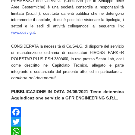
PREMESSO che Co.Svi.G. (Consorzio per lo Sviluppo delle
Aree Geotermiche) è una società consortile a responsabilità
limitata (S.c.r.l.), costituita da enti pubblici che ne detengono
interamente il capitale, di cui è possibile visionare la tipologia, i
settori e le sedi di attività collegandosi al seguente link
www.cosvig.it
.
CONSIDERATA la necessità di Co.Svi.G. di disporre
del servizio
di manutenzione ordinaria di essiccatori HIROSS PARKER
POLESTAR PLUS PSH 380/460, in uso presso Sesta Lab, così
come descritto nel Capitolato Tecnico, allegato e parte
…
integra
nte e sostanziale del presente atto, ed in particolare:
continua nei documenti
PUBBLICAZIONE IN DATA 24/09/2021 Testo determina
Aggiudicazione servizio a GFR ENGINEERING S.R.L.
F
a
T