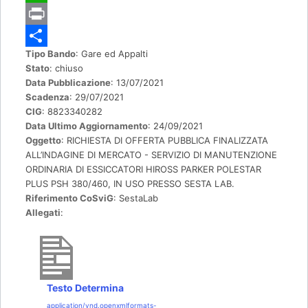
c
w
W
e
i
h
P
Tipo Bando
: Gare ed Appalti
b
t
a
r
C
Stato
: chiuso
o
t
t
i
o
Data Pubblicazione
: 13/07/2021
Scadenza
: 29/07/2021
o
e
s
n
n
CIG
: 8823340282
k
r
A
t
d
Data Ultimo Aggiornamento
: 24/09/2021
Oggetto
: RICHIESTA DI OFFERTA PUBBLICA FINALIZZATA
p
i
ALL’INDAGINE DI MERCATO - SERVIZIO DI MANUTENZIONE
p
v
ORDINARIA DI ESSICCATORI HIROSS PARKER POLESTAR
PLUS PSH 380/460, IN USO PRESSO SESTA LAB.
i
Riferimento CoSviG
: SestaLab
d
Allegati
:
i
Testo Determina
application/vnd.openxmlformats-