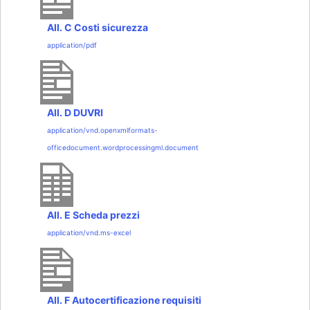
All. C Costi sicurezza
application/pdf
All. D DUVRI
application/vnd.openxmlformats-
officedocument.wordprocessingml.document
All. E Scheda prezzi
application/vnd.ms-excel
All. F Autocertificazione requisiti