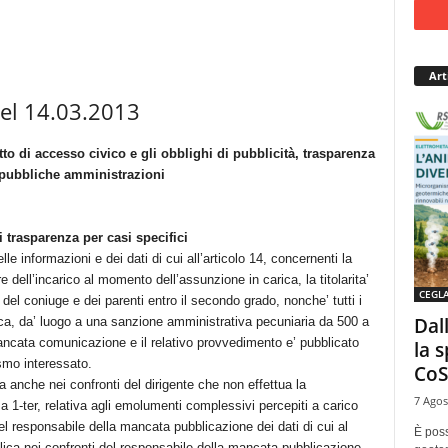
Art
del 14.03.2013
itto di accesso civico e gli obblighi di pubblicità, trasparenza
e pubbliche amministrazioni
 trasparenza per casi specifici
informazioni e dei dati di cui all’articolo 14, concernenti la
 dell’incarico al momento dell’assunzione in carica, la titolarita’
CEGL
 del coniuge e dei parenti entro il secondo grado, nonche’ tutti i
Dal
ica, da’ luogo a una sanzione amministrativa pecuniaria da 500 a
ancata comunicazione e il relativo provvedimento e’ pubblicato
la 
ismo interessato.
CoS
 anche nei confronti del dirigente che non effettua la
7 Agos
 1-ter, relativa agli emolumenti complessivi percepiti a carico
el responsabile della mancata pubblicazione dei dati di cui al
È poss
ica nei confronti del responsabile della mancata pubblicazione