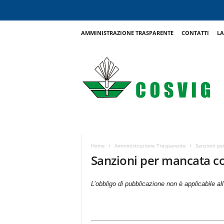
AMMINISTRAZIONE TRASPARENTE
CONTATTI
LA
C
o
s
v
i
g
Home
Amministrazione Trasparente
Sanzioni pe
Sanzioni per mancata c
L’obbligo di pubblicazione non è applicabile al