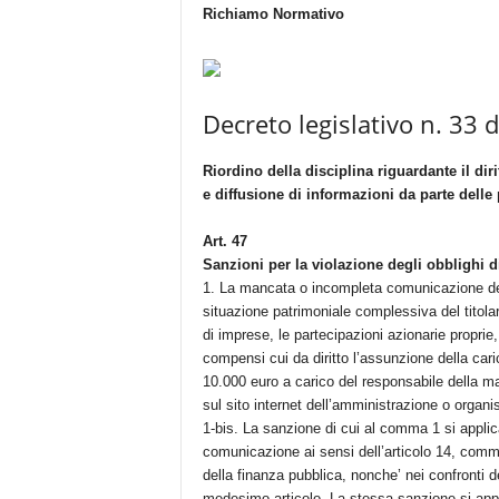
Richiamo Normativo
Decreto legislativo n. 33 
Riordino della disciplina riguardante il dir
e diffusione di informazioni da parte dell
Art. 47
Sanzioni per la violazione degli obblighi di
1. La mancata o incompleta comunicazione delle 
situazione patrimoniale complessiva del titolare
di imprese, le partecipazioni azionarie proprie,
compensi cui da diritto l’assunzione della car
10.000 euro a carico del responsabile della m
sul sito internet dell’amministrazione o organ
1-bis. La sanzione di cui al comma 1 si applica
comunicazione ai sensi dell’articolo 14, comma
della finanza pubblica, nonche’ nei confronti d
medesimo articolo. La stessa sanzione si appl