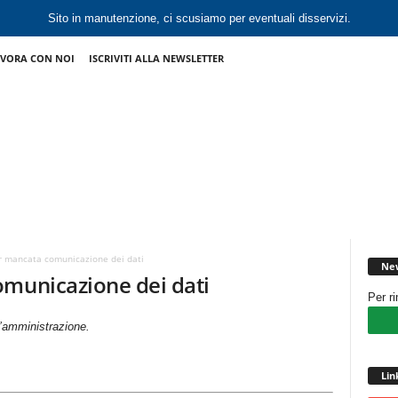
Sito in manutenzione, ci scusiamo per eventuali disservizi.
VORA CON NOI
ISCRIVITI ALLA NEWSLETTER
r mancata comunicazione dei dati
New
omunicazione dei dati
Per r
l’amministrazione.
Lin