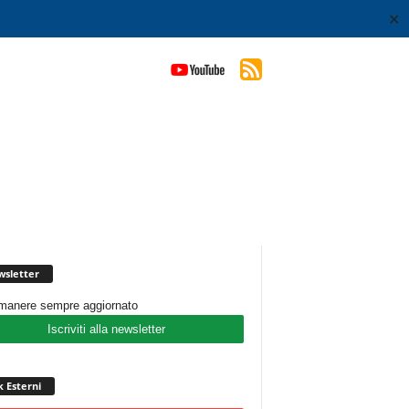
✕
sletter
imanere sempre aggiornato
Iscriviti alla newsletter
k Esterni