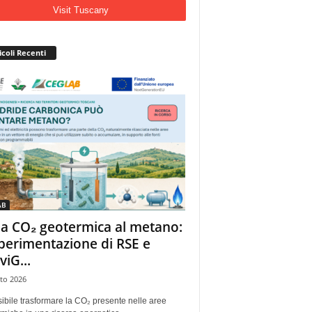
Visit Tuscany
icoli Recenti
AB
la CO₂ geotermica al metano:
sperimentazione di RSE e
viG...
to 2026
ibile trasformare la CO₂ presente nelle aree