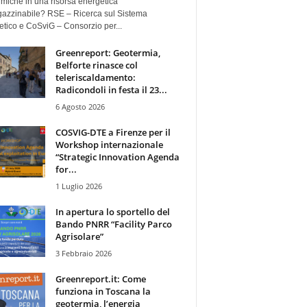
miche in una risorsa energetica
azzinabile? RSE – Ricerca sul Sistema
tico e CoSviG – Consorzio per...
Greenreport: Geotermia,
Belforte rinasce col
teleriscaldamento:
Radicondoli in festa il 23...
6 Agosto 2026
COSVIG-DTE a Firenze per il
Workshop internazionale
“Strategic Innovation Agenda
for...
1 Luglio 2026
In apertura lo sportello del
Bando PNRR “Facility Parco
Agrisolare”
3 Febbraio 2026
Greenreport.it: Come
funziona in Toscana la
geotermia, l’energia