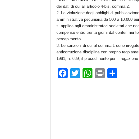
dei dati di cui all’articolo 4-bis, comma 2.
2. La violazione degli obblighi di pubblicazion
amministrativa pecuniaria da 500 a 10.000 eur
si applica agli amministratori societari che non
compenso entro trenta giorni dal conferimento ov
percepimento.
3. Le sanzioni di cui al comma 1 sono irrogate 
anticorruzione disciplina con proprio regolame
1981, n. 689, il procedimento per l’irrogazione
F
T
W
Pr
C
a
wi
h
in
o
c
tt
at
t
n
e
er
s
di
b
A
vi
o
p
di
o
p