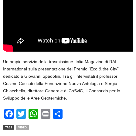
Un ampio servizio della trasmissione Italia Magazine di RAI
International sulla presentazione del Premio “Eco & the City”
dedicato a Giovanni Spadolini. Tra gli intervistati il professor
Cosimo Ceccuti della Fondazione Nuova Antologia e Sergio
Chiacchella, direttore Generale di CoSviG, il Consorzio per lo
Sviluppo delle Aree Geotermiche.
F
T
W
Pr
C
a
wi
h
in
o
TAGS
VIDEO
c
tt
at
t
n