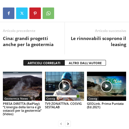
e
er
s
di
b
A
vi
o
p
di
Articolo precedente
Articolo successivo
o
p
Cina: grandi progetti
Le rinnovabili scoprono il
k
anche per la geotermia
leasing
ARTICOLI CORRELATI
ALTRO DALL'AUTORE
Geotermia News
Cosvig
Cosvig
PRESA DIRETTA (RaiPlay):
TV9 ZONATTIVA. COSVIG
GEOLink. Prima Puntata
“L’energia della terra e gli
SESTALAB
(Ed.2021)
ostacoli per la geotermia”
(Video)